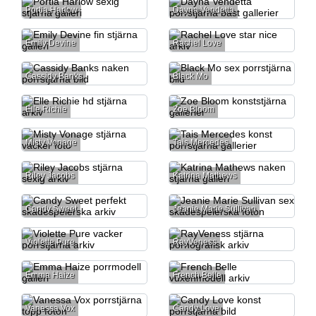
Portia Harlow
Dayna Vendetta
Emily Devine
Rachel Love
Cassidy Banks
Black Mo
Elle Richie
Zoe Bloom
Misty Vonage
Tais Mercedes
Riley Jacobs
Katrina Mathews
Candy Sweet
Jeanie Marie Sullivan
Violette Pure
RayVeness
Emma Haize
French Belle
Vanessa Vox
Candy Love