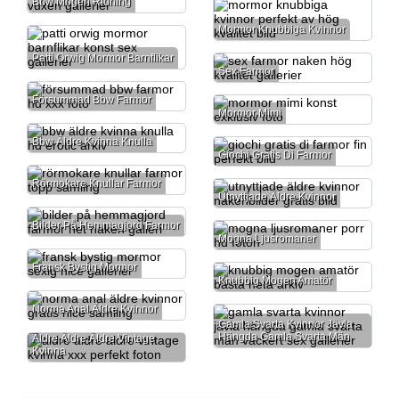
Bbw Mogen Ridning
Mormor Knubbiga Kvinnor
Patti Orwig Mormor Barnflikar
Sex Farmor
Försummad Bbw Farmor
Mormor Mimi
Bbw Äldre Kvinna Knulla
Giochi Gratis Di Farmor
Rörmokare Knullar Farmor
Utnyttjade Äldre Kvinnor
Bilder På Hemmagjord Farmor
Mogna Ljusromaner
Fransk Bystig Mormor
Knubbig Mogen Amatör
Norma Anal Äldre Kvinnor
Gamla Svarta Kvinnor Jävla
Hängda Gamla Svarta Män
Äldre Äldre Äldre Vintage
Kvinna