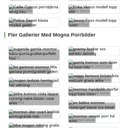
Callie Cyprus
Erika Venus
Polina Sweet
Jenna Foxx
Fler Gallerier Med Mogna Porrbilder
Granny Burkar
Sugande Gamla Mormor
Tuttar
Gamla Kvinnor Som Läser
Fet Gammal Mormor Fitta
Saggy Farmors Bröstvårta
Mogen Lesbisk Hemlagad
Mormor Handjobb Morfar
Äldre Kvinnor Röda Läppar
Rökning
En Bättre Mormor Rektangel
Mormor Äter Svart Lesbisk
Mormor Renate