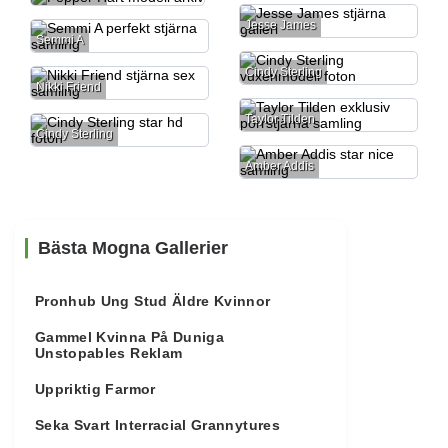
Jesse James
Semmi A
Cindy Sterling
Nikki Friend
Taylor Tilden
Cindy Sterling
Amber Addis
Bästa Mogna Gallerier
Pronhub Ung Stud Äldre Kvinnor
Gammel Kvinna På Duniga
Unstopables Reklam
Uppriktig Farmor
Seka Svart Interracial Grannytures