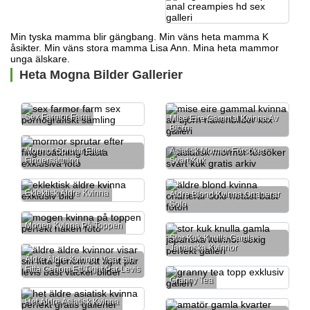
Min tyska mamma blir gängbang. Min väns heta mamma K
åsikter. Min väns stora mamma Lisa Ann. Mina heta mammor
unga älskare.
Heta Mogna Bilder Gallerier
Sex Farmor Farm
Mise Eire Gammal Kvinna Av
Björn
Mormor Sprutar Efter
Asiatisk Mormor Försöker
Fingersättning
Svart Kuk
Eklektisk Äldre Kvinna
Äldre Blond Kvinna Onanerar
Solo
Mogen Kvinna På Toppen
Stor Kuk Knulla Gamla
Japanska Kvinnor
Äldre Äldre Kvinnor Visar Sin
Fitta Genom Ett Tight Par Levis
Granny Tea
Het Äldre Asiatisk Kvinna