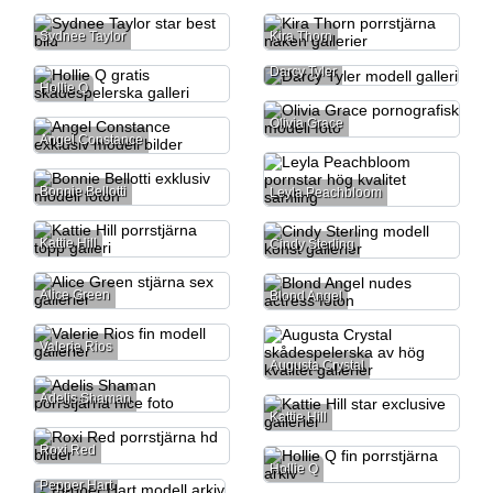
Sydnee Taylor
Kira Thorn
Darcy Tyler
Hollie Q
Olivia Grace
Angel Constance
Bonnie Bellotti
Leyla Peachbloom
Kattie Hill
Cindy Sterling
Alice Green
Blond Angel
Valerie Rios
Augusta Crystal
Adelis Shaman
Kattie Hill
Roxi Red
Hollie Q
Pepper Hart