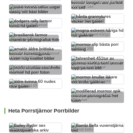
Amatör Gamla Kvarter Kvinnor
Otrogen Sex
Äldre Kvinna Söker Sugar
Daddy
Hårda Grannytures
Dodgers Rally Farmor
Mogna Extremt Håriga
Brasiliansk Farmor Onanerar
Mormor Slip
Amatör Äldre Brittiska Kvinnor
Hemmagjorda
Fahrenheit 451tur Av Gammal
Kvinna Som Brinner
Mörkt Choklad Ebenholts
Mormor
Mormor Knullar Läkare
Äldre Kvinna 60
Modifierad Mormor Spik
Chevron
Heta Porrstjärnor Porrbilder
Bailey Ryder
Bambi Bella