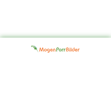
Top
Kontakta
Hem
Borttagningsbegäran
Fap
oss
Girls
Friskrivningsklausul: Alla modeller på denna webbplats är 18 år
eller äldre. Vi har en nolltoleranspolitik mot illegal pornografi. Alla
gallerier och länkar tillhandahålls av tredje part. Vi tar inget ansvar
för innehållet på någon webbplats som vi länkar till. © 2024,
Mogen Porr Bilder ©mogenporrbilder.com