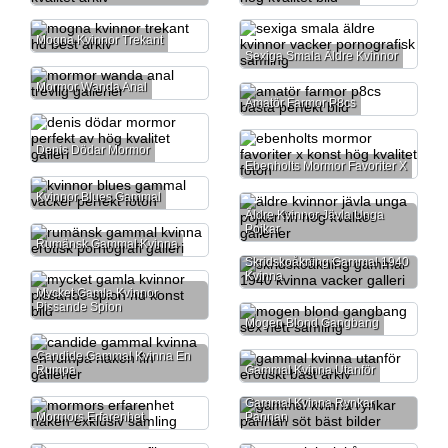
Mogna Kvinnor Trekant
Sexiga Smala Äldre Kvinnor
Mormor Wanda Anal
Amatör Farmor P8cs
Denis Dödar Mormor
Ebenholts Mormor Favoriter X
Kvinnor Blues Gammal
Äldre Kvinnor Jävla Unga
Pojkar
Rumänsk Gammal Kvinna
Skridskoåkning Gammal 1940
Kvinna
Mycket Gamla Kvinnor
Pissande Spion
Mogen Blond Gangbang
Candide Gammal Kvinna En
Rumpa
Gammal Kvinna Utanför
Gammal Kvinna Rynkar
Mormors Erfarenhet
Pannan