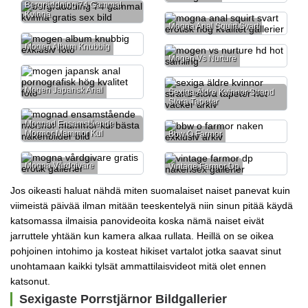
Bergräddning 74 Gammal
Kvinna
Mogna Anal Squirt Svart
Mogen Album Knubbig
Mogen Vs Nurture
Mogen Japansk Anal
Sexiga Äldre Kvinnor Strand
Stora Tapeter
Mognad Ensamstående
Mormor Mammor Kul
Bbw O Farmor
Mogna Vårdgivare
Vintage Farmor Dp
Jos oikeasti haluat nähdä miten suomalaiset naiset panevat kuin
viimeistä päivää ilman mitään teeskentelyä niin sinun pitää käydä
katsomassa
ilmaisia panovideoita
koska nämä naiset eivät
jarruttele yhtään kun kamera alkaa rullata. Heillä on se oikea
pohjoinen intohimo ja kosteat hikiset vartalot jotka saavat sinut
unohtamaan kaikki tylsät ammattilaisvideot mitä olet ennen
katsonut.
Sexigaste Porrstjärnor Bildgallerier