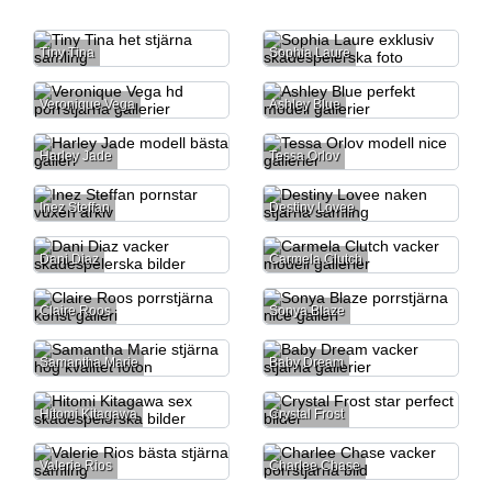
Tiny Tina
Sophia Laure
Veronique Vega
Ashley Blue
Harley Jade
Tessa Orlov
Inez Steffan
Destiny Lovee
Dani Diaz
Carmela Clutch
Claire Roos
Sonya Blaze
Samantha Marie
Baby Dream
Hitomi Kitagawa
Crystal Frost
Valerie Rios
Charlee Chase