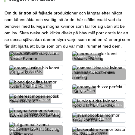
Om du är trött på fejkade produktioner och längtar efter något
som känns äkta och svettigt så är det här stället exakt vad du
behöver med kurviga mogna kvinnor som tar för sig utan att be
om lov. Sluta tveka och klicka direkt på
bbw milf porr gratis
för att
se dessa självsäkra damer styra varje scen med en rå energi som
får ditt hjärta att bulta som om du var mitt i rummet med dem.
www.CoedCherry.com Nakna
Kvinnor
Mormor Singlar
Granny Justine Bio
Gammal Kinesisk Kvinna
Analsex
Blond Tjock Fitta Farmor
Granny Barb
Pinterest Mogen Erotisk
Kurviga Äldre Kvinnor Nylons
Mogna Kvinnor Röker 120-tal
Svampbobbar Mormor
Ful Gammal Kvinna Creampie
Rider
Läckeräldre Kvinnor