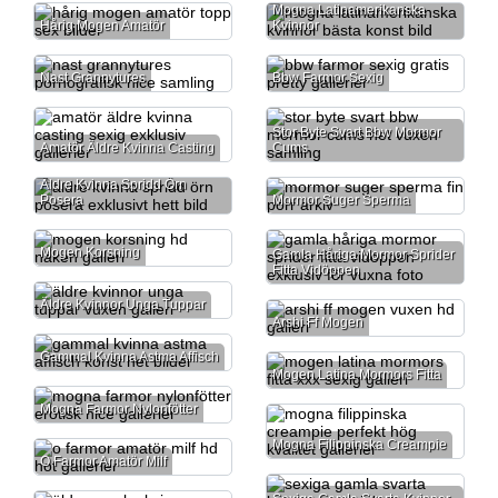
Mogna Latinamerikanska
Hårig Mogen Amatör
Kvinnor
Nast Grannytures
Bbw Farmor Sexig
Stor Byte Svart Bbw Mormor
Amatör Äldre Kvinna Casting
Cums
Äldre Kvinna Spridd Örn
Posera
Mormor Suger Sperma
Mogen Korsning
Gamla Håriga Mormor Sprider
Fitta Vidöppen
Äldre Kvinnor Unga Tuppar
Arshi Ff Mogen
Gammal Kvinna Astma Affisch
Mogen Latina Mormors Fitta
Mogna Farmor Nylonfötter
Mogna Filippinska Creampie
O Farmor Amatör Milf