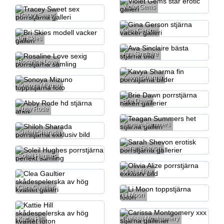
Violet Gems
Tracey Sweet
Gina Gerson
Bri Skies
Ava Sinclaire
Rosaline Love
Kavya Sharma
Sonoya Mizuno
Brie Dawn
Abby Rode
Teagan Summers
Shiloh Sharada
Sarah Shevon
Soleil Hughes
Olivia Alize
Clea Gaultier
Li Moon
Carissa Montgomery
Kattie Hill