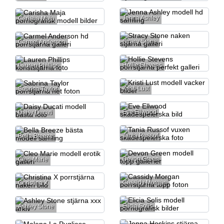
Jenna Ashley
Carisha Maja
Stracy Stone
Carmel Anderson
Hollie Stevens
Lauren Phillips
Kristi Lust
Sabrina Taylor
Eve Ellwood
Daisy Ducati
Tania Russof
Bella Breeze
Devon Green
Cleo Marie
Cassidy Morgan
Christina X
Elicia Solis
Ashley Stone