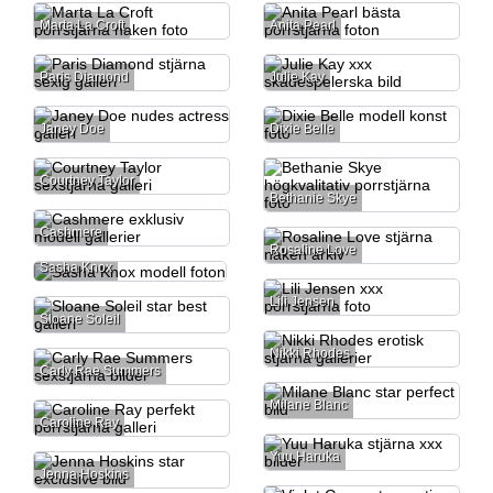
Marta La Croft
Anita Pearl
Paris Diamond
Julie Kay
Janey Doe
Dixie Belle
Courtney Taylor
Bethanie Skye
Cashmere
Rosaline Love
Sasha Knox
Lili Jensen
Sloane Soleil
Nikki Rhodes
Carly Rae Summers
Milane Blanc
Caroline Ray
Yuu Haruka
Jenna Hoskins