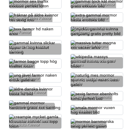
Mormor Sex Tnaflix
Gammal Tjock Kåt Mormor
Fräknar På Äldre Kvinnor
Extra Gammal Mormor
Mycket Gammal Kvinna
Txxx Farmor
Gangbang
Massiva Tuttar Mogna
Gammal Kvinna Slickar
Läppar
Wikipedia Massys Gammal
Farmor Bagge
Kvinna
Ung Jävel Farmor
Naturlig Mes Mormor Sperma
Svälja
Äldre Danska Kvinnor
Sexig Farmor Ebenholts
Gammal Mormor Hardcore
Smala Mormor
Creampie Mycket Gamla
Kinesiska Kvinnor
Mormor Barnmorska