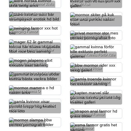
Sexiga Gamla Svarta Kvinnor
Äldre Norska Kvinnor Jävla
Och Vit Kuk
Äldre Kvinnor Som Bär
Strumpbyxor
Mormor Skiter På Kuk Efter
Anal
Swinging Farmor
Privat Mormor Stor Mes
Mager 62 År Gammal Kvinna
Har Snäva Högljudda Fittor
Gammal Kvinna Förför Kille
Mogen Jalapeno Växt
Bbw Mormor Rider
Gammal Broolycka Dödar
Kvinna
Gamla Troende Kvinnor
Mormor Mamma O
Kapten Marvel Slår Gammal
Kvinna
Gamla Kvinnor Visar Perfekt
Kropp
Strapon Anal Farmor
Mormor Slampa Bbw
Esma Farmor