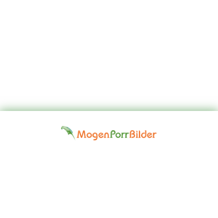
Top
Kontakta
Hem
Borttagningsbegäran
Fap
oss
Girls
Friskrivningsklausul: Alla modeller på denna webbplats är 18 år
eller äldre. Vi har en nolltoleranspolitik mot illegal pornografi. Alla