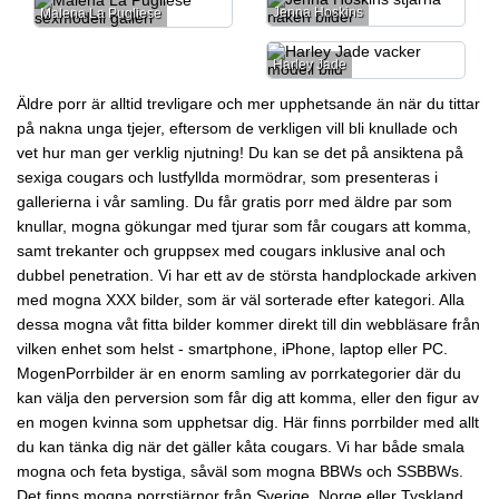
Jenna Hoskins
Malena La Pugliese
Harley Jade
Äldre porr är alltid trevligare och mer upphetsande än när du tittar
på nakna unga tjejer, eftersom de verkligen vill bli knullade och
vet hur man ger verklig njutning! Du kan se det på ansiktena på
sexiga cougars och lustfyllda mormödrar, som presenteras i
gallerierna i vår samling. Du får gratis porr med äldre par som
knullar, mogna gökungar med tjurar som får cougars att komma,
samt trekanter och gruppsex med cougars inklusive anal och
dubbel penetration. Vi har ett av de största handplockade arkiven
med mogna XXX bilder, som är väl sorterade efter kategori. Alla
dessa mogna våt fitta bilder kommer direkt till din webbläsare från
vilken enhet som helst - smartphone, iPhone, laptop eller PC.
MogenPorrbilder är en enorm samling av porrkategorier där du
kan välja den perversion som får dig att komma, eller den figur av
en mogen kvinna som upphetsar dig. Här finns porrbilder med allt
du kan tänka dig när det gäller kåta cougars. Vi har både smala
mogna och feta bystiga, såväl som mogna BBWs och SSBBWs.
Det finns mogna porrstjärnor från Sverige, Norge eller Tyskland