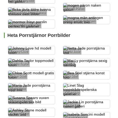
Mogen Fyllig Milf
Mogen Päron
Flicka Jävla Äldre Kvinna
Mogna Män Antingen
Mormor Frisyr Porslin
Heta Porrstjärnor Porrbilder
Johnny Love
Netta Jade
Dahlia Taylor
Mai Ly
Chloe Scott
Bea Stiel
Maria Jade
Linet Slag
Susana Spears
Jackie Lin
Ashley Stone
Isabela Soncini