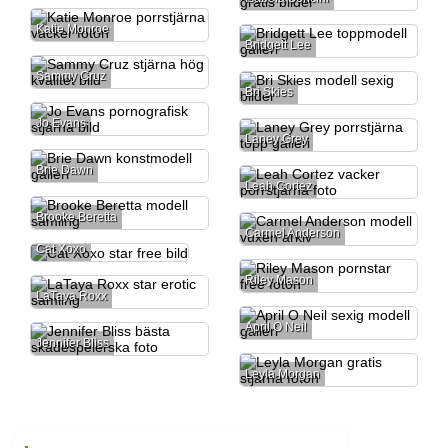
Katie Monroe
Bridgett Lee
Sammy Cruz
Bri Skies
Jo Evans
Laney Grey
Brie Dawn
Leah Cortez
Brooke Beretta
Carmel Anderson
Cat Xoxo
Riley Mason
LaTaya Roxx
April O Neil
Jennifer Bliss
Leyla Morgan