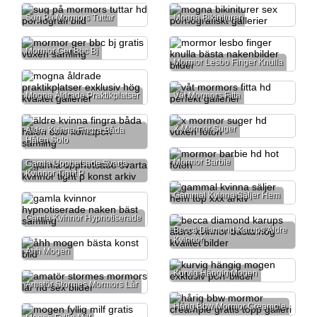
Sug På Mormors Tuttar
Mogna Bikiniturer
Mormor Ger Bbc Bj
Mormor Lesbo Finger Knulla
Mogna Åldrade Praktikplatser
Våt Mormors Fitta
X Mormor Suger
Äldre Kvinna Fingra Båda
Hålen Solo
Mormor Barbie
Gamla Upphetsade Svarta
Kvinnor Tight P
Gammal Kvinna Säljer Hem
Gamla Kvinnor Hypnotiserade
Becca Diamond Karups Äldre
Kvinnor
Åhh Mogen
Kurvig Hängig Mogen
Amatör Stormes Mormors Lår
Hårig Bbw Mormor Creampie