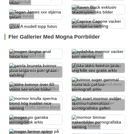
Payton Hall
Raven Black
Tegan James
Caprice Capone
Liv A
Fler Gallerier Med Mogna Porrbilder
Mogen Längtar Anal
Sydafrika Mormor
Feta Äldre Kvinnor Jävla Ung
Kille
Gamla Bruneta Kvinnor Jävla
Unga Mn
Kvinnor Suger Gammal Mans
Äldre Kvinnor Över 60 Vidios
Kuk
Fet Svart Mormor Sväljer
Mormor Knulla Sperma Blond
Sperma
Mogen Po
Mormor Timmar