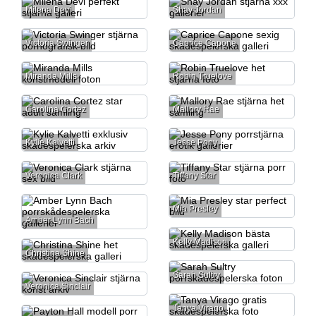
Milena Devi
Shay Jordan
Victoria Swinger
Caprice Capone
Miranda Mills
Robin Truelove
Carolina Cortez
Mallory Rae
Kylie Kalvetti
Jesse Pony
Veronica Clark
Tiffany Star
Mia Presley
Amber Lynn Bach
Kelly Madison
Christina Shine
Sarah Sultry
Veronica Sinclair
Tanya Virago