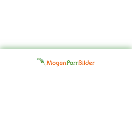
Top
Kontakta
Hem
Borttagningsbegäran
Fap
oss
Girls
Friskrivningsklausul: Alla modeller på denna webbplats är 18 år
eller äldre. Vi har en nolltoleranspolitik mot illegal pornografi. Alla
gallerier och länkar tillhandahålls av tredje part. Vi tar inget ansvar
för innehållet på någon webbplats som vi länkar till. © 2024,
Mogen Porr Bilder ©mogenporrbilder.com