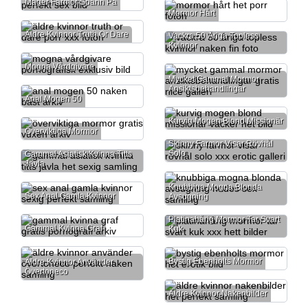
Mager Farmor Spänn På
Mormor Hårt
Äldre Kvinnor Truth Or Dare
Vackra 50 Åriga Topless
Kvinnor
Mogna Vårdgivare
Mycket Gammal Mormor
Ansiktsbehandlingar
Anal Mogen 50
Kurvig Mogen Blond Missionär
Överviktiga Mormor
Skinny Farmor Visar Rövhål
Solo
Gammal Asiatisk Kvinna Titts
Jävla
Knubbiga Mogna Blonda
Sex Anal Gamla Kvinnor
Avsugning
Platinahårig Mormor Tar Svart
Gammal Kvinna Graf
Kuk
Bystig Ebenholts Mormor
Äldre Kvinnor Använder
Övertoneco
Äldre Kvinnor Nakenbilder