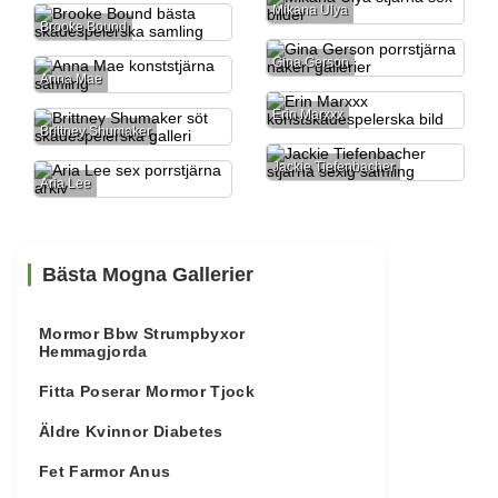
Mikana Ulya
Brooke Bound
Gina Gerson
Anna Mae
Erin Marxxx
Brittney Shumaker
Jackie Tiefenbacher
Aria Lee
Bästa Mogna Gallerier
Mormor Bbw Strumpbyxor
Hemmagjorda
Fitta Poserar Mormor Tjock
Äldre Kvinnor Diabetes
Fet Farmor Anus