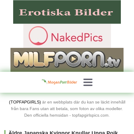
(TOPFAPGIRLS)
är en webbplats där du kan se läckt innehåll
från bara Fans utan att betala, som foton av olika modeller.
Den officiella hemsidan - topfapgirlspics.com.
Äldre Japanska Kvinnor Knullar Unga Pojkar Gratis Porrbilder