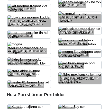
Granny Marge Sex
Kåt Mormor Trekant
Gammal Mormor Knullade
Hårt Gråt
Bbwlatina Mormor Kudde
Humbing Ansikte Sittande
Asiatisk Mormor Dunblus
Mormor Spermier
Mormor Maid Fatass
Mogna Stadiumsdefinitioner
Mogna Lår Vidöppna
Äldre Kvinnor Puckel
Javlibrary Mogna
Stora Äldre Kvinnor
Äldre Mexikanska Kvinnor Tar
Stora Feta Kuk
Hester 61 Farmor Knullad
Heta Porrstjärnor Porrbilder