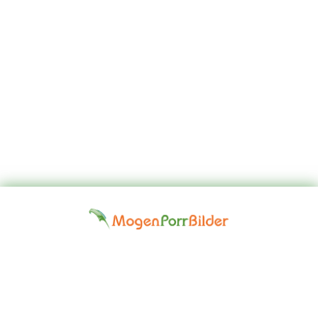
Top
Kontakta
Hem
Borttagningsbegäran
Fap
oss
Girls