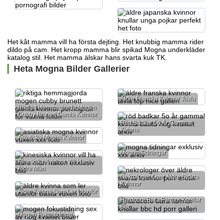
Het kåt mamma vill ha första dejting. Het knubbig mamma rider
dildo på cam. Het kropp mamma blir spikad
Mogna underkläder
katalog
stil. Het mamma älskar hans svarta kuk TK.
Heta Mogna Bilder Gallerier
Äldre Franska Kvinnor Jävla
Riktiga Hemmagjorda Mogen
Cubby Brunett Gamla Kvinnor
Röd Badkar 5o År Gammal
Kvinna
Asiatiska Mogna Kvinnor
Mogna Tidningar
Kinesiska Kvinnor Vill Ha
Äldre Män
Nekrologer Över Äldre Svarta
Kvinnor
Äldre Kvinna Som Ler Utanför
Hardcore Bara Farmor Knullar
Bbc
Mogen Fokustidning