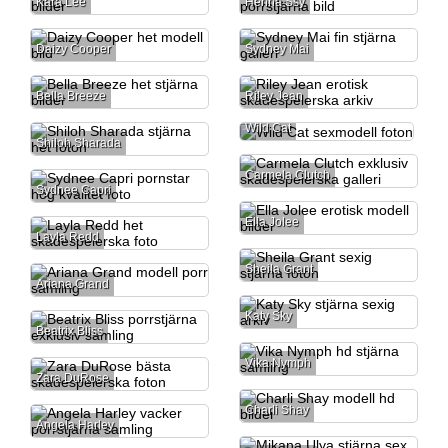
Kara Lee
Henna Ssy
Daizy Cooper
Sydney Mai
Bella Breeze
Riley Jean
Wild Cat
Shiloh Sharada
Carmela Clutch
Sydnee Capri
Ella Jolee
Layla Redd
Sheila Grant
Ariana Grand
Katy Sky
Beatrix Bliss
Vika Nymph
Zara DuRose
Charli Shay
Angela Harley