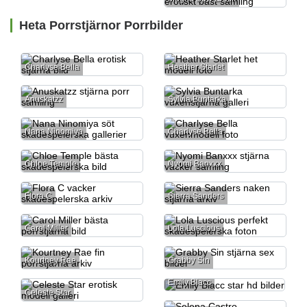
Heta Porrstjärnor Porrbilder
Charlyse Bella
Heather Starlet
Anuskatzz
Sylvia Buntarka
Nana Ninomiya
Charlyse Bella
Chloe Temple
Nyomi Banxxx
Flora C
Sierra Sanders
Carol Miller
Lola Luscious
Kourtney Rae
Grabby Sin
Emily Blacc
Celeste Star