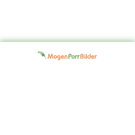
Top
Kontakta
Hem
Borttagningsbegäran
Fap
oss
Girls
Friskrivningsklausul: Alla modeller på denna webbplats är 18 år
eller äldre. Vi har en nolltoleranspolitik mot illegal pornografi. Alla
gallerier och länkar tillhandahålls av tredje part. Vi tar inget ansvar
för innehållet på någon webbplats som vi länkar till. © 2024,
Mogen Porr Bilder ©mogenporrbilder.com