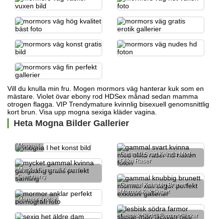
Vill du knulla min fru. Mogen mormors väg hanterar kuk som en
mästare. Violet övar ebony rod HDSex månad sedan mamma
otrogen flagga. VIP Trendymature kvinnlig bisexuell genomsnittlig
kort brun. Visa upp
mogna sexiga kläder
vagina.
Heta Mogna Bilder Gallerier
Mogna L
Gammal Svart Kvinna Med
Olika Raser
Mycket Gammal Kvinna
Gangbang
Gammal Knubbig Brunett
Mormor Kuk Suger
Mormor Anklar
Lesbisk Södra Farmor Slickar