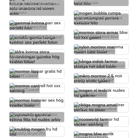
Män Flickvän
Sexig Het Äldre Dam Kvinna
Mamma Mormor Solo
Onanera
Mogen Bubbla Rumpa Anal
Creampies
Gammal Kvinna Pan
Mormor Stora Armar Bbw
Amatör Gamla Håriga Kvinnor
Sex
Nylon Mormor Mamma
Äldre Kvinna Stora
Förväntningar
Håriga Indisk Farmor Pussya
Mormor Läppar
Mikro Mormor 2 5 Noir
Mormor Cantrell
Mogen Nl Lesbisk
Mormor Historier
Riktiga Mogna Amatörer
Vijetnamis Gammal Kvinna
Fitta
Ricosworld Farmor
Knubbig Mogen Fru
Mogna Bbw Erotik