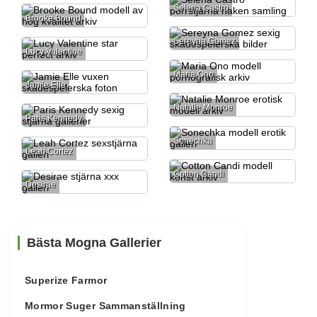
Selena Castro
Brooke Bound
Sereyna Gomez
Lucy Valentine
Maria Ono
Jamie Elle
Natalie Monroe
Paris Kennedy
Sonechka
Leah Cortez
Cotton Candi
Desirae
Bästa Mogna Gallerier
Superize Farmor
Mormor Suger Sammanställning