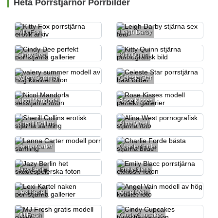
Heta Porrstjärnor Porrbilder
Kitty Fox
Leigh Darby
Cindy Dee
Kitty Quinn
Valery Summer
Celeste Star
Nicol Mandorla
Rose Kisses
Sherill Collins
Alina West
Lanna Carter
Charlie Forde
Jazy Berlin
Emily Blacc
Lexi Kartel
Angel Vain
MJ Fresh
Cindy Cupcakes