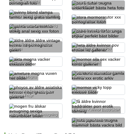
Mogen Strandfitta
Stora Tuttar Mogna
Underkläder
Svinny Blond Slampa Farmor
Stora Mormorsrutor
Gamla Svarta Kvinnor Stökig
Anal
Äldre Kvinna Förför Unga
Pojkar
Äldre Äldre Äldre Vintage
Kvinna
Heta Äldre Kvinnor Pov
Äkta Mogna
Mormor Sila Sex
Världens Starkaste Gamla
Ameture Mogna
Kvinna
Mormor Vicky
Phoyos Av Äldre Asiatiska
Kvinnor Frisyr
Få Äldre Kvinnor Baddräkter
Mogen Fru Älskar Avsugning
Heta Japanska Mogna
Mammor