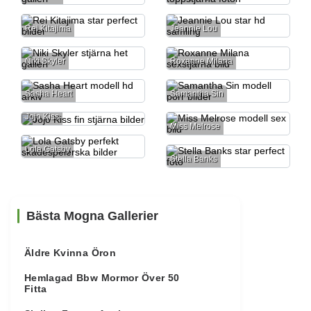
Rei Kitajima
Jeannie Lou
Niki Skyler
Roxanne Milana
Sasha Heart
Samantha Sin
Jojo Kiss
Miss Melrose
Lola Gatsby
Stella Banks
Bästa Mogna Gallerier
Äldre Kvinna Öron
Hemlagad Bbw Mormor Över 50
Fitta