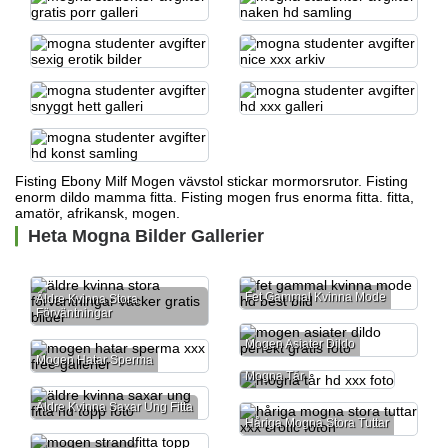
Fisting Ebony Milf Mogen
vävstol stickar mormorsrutor.
Fisting
enorm dildo mamma fitta. Fisting mogen frus enorma fitta. fitta,
amatör, afrikansk, mogen.
Heta Mogna Bilder Gallerier
Fet Gammal Kvinna Mode
Äldre Kvinna Stora
Förväntningar
Mogen Asiater Dildo
Mogen Hatar Sperma
Mogna Tår
Äldre Kvinna Saxar Ung Fitta
Håriga Mogna Stora Tuttar