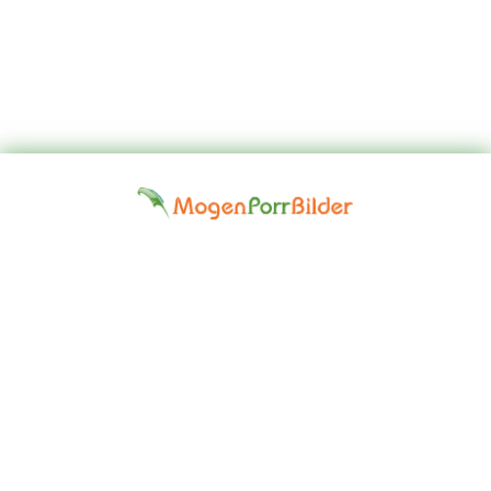
Top
Kontakta
Hem
Borttagningsbegäran
Fap
oss
Girls
Friskrivningsklausul: Alla modeller på denna webbplats är 18 år
eller äldre. Vi har en nolltoleranspolitik mot illegal pornografi. Alla
gallerier och länkar tillhandahålls av tredje part. Vi tar inget ansvar
för innehållet på någon webbplats som vi länkar till. © 2024,
Mogen Porr Bilder ©mogenporrbilder.com