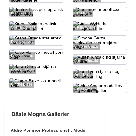
Beatrix Bliss
Cashmere
Sirena Spilona
Giulia Wylde
Kesha Ortega
Simone Garza
Katie Monroe
Austin Kincaid
Sarah Shevon
Dani Lynn
Ginger Blaze
Chloe Amour
Bästa Mogna Gallerier
Äldre Kvinnor Professionellt Mode