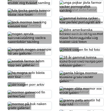
Äldre Kvinnor Viskar
Unga Pojkar Jävla Farmor
Fula Tjocka Gamla Kvinnor
Gammal Kvinna Rycker Kille
Tjock Mormor Twerking
Äldre Amerikanska Kvinnor
Mogen Spruta
Som Är Otrogna Mot Make
Sammanställning
Hemmagjorda
Mörk Mogen
Engelsk Mogen Creampie
18 År Gammal Kvinna Stora
Asiatisk Farmor Bdsm
Bröst Med Rumpa
Hq Mogna Solo
Gamla Håriga Mormor
Lesbains
Lätt Mogen
Mager Släta Mormor
Mormor Gatewood
Granny Patty Amatör
Mormor På Huk