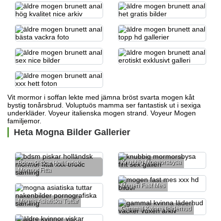
Vit mormor i soffan lekte med
jämna bröst svarta mogen
kåt
bystig tonårsbrud. Voluptuös mamma ser fantastisk ut i sexiga
underkläder. Voyeur italienska mogen strand. Voyeur Mogen
familjemor.
Heta Mogna Bilder Gallerier
Knubbig Mormorsbysa
Bdsm Piskar Holländsk
Mormor Fitta
Mogen Fast Mes
Mogna Asiatiska Tuttar
Gammal Kvinna Läderhud