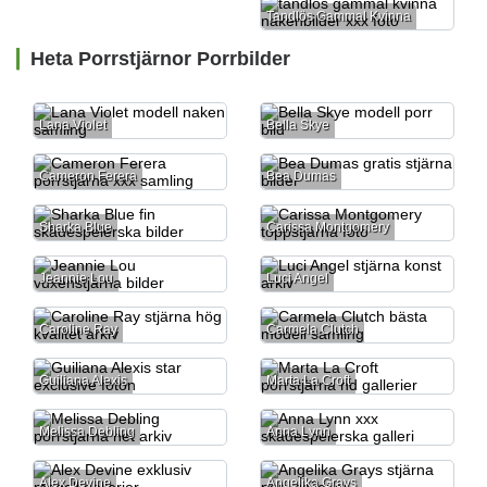
Tandlös Gammal Kvinna
Heta Porrstjärnor Porrbilder
Lana Violet
Bella Skye
Cameron Ferera
Bea Dumas
Sharka Blue
Carissa Montgomery
Jeannie Lou
Luci Angel
Caroline Ray
Carmela Clutch
Guiliana Alexis
Marta La Croft
Melissa Debling
Anna Lynn
Alex Devine
Angelika Grays