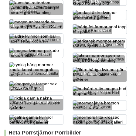
Gnuggande Mormor Kropp
Kunsthal Rotterdam Gammal
Kvinna Målning
Endast Äldre Kvinnor
Mogen Animerade Tv-program
Hårig Fet Farmor Anal
Äldre Kvinnor Som Bär Läder
Afrikansk Mormor Enorm Röv
Mogna Kvinnor Piskade
Latina Mormor Sperma Svälja
Rynkig Hårig Mormor Knulla
Äldre Håriga Kvinnor Gör 69
Sex
Doggystyle Farmor
Hudvård Rutin Mogen Hud
Riktiga Gamla Nakna Kvinnor
Sex
Mormor Jävla Brorson
Galna Gamla Kvinnor
Mormors Fitta Krossad
Heta Porrstjärnor Porrbilder