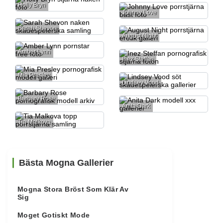
Holly Bryn
Johnny Love
Sarah Shevon
August Night
Amber Lynn
Inez Steffan
Mia Presley
Lindsey Vood
Barbary Rose
Anita Dark
Tia Malkova
Bästa Mogna Gallerier
Mogna Stora Bröst Som Klär Av
Sig
Moget Gotiskt Mode