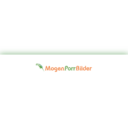
Top
Kontakta
Hem
Borttagningsbegäran
Fap
oss
Girls
Friskrivningsklausul: Alla modeller på denna webbplats är 18 år
eller äldre. Vi har en nolltoleranspolitik mot illegal pornografi. Alla
gallerier och länkar tillhandahålls av tredje part. Vi tar inget ansvar
för innehållet på någon webbplats som vi länkar till. © 2024,