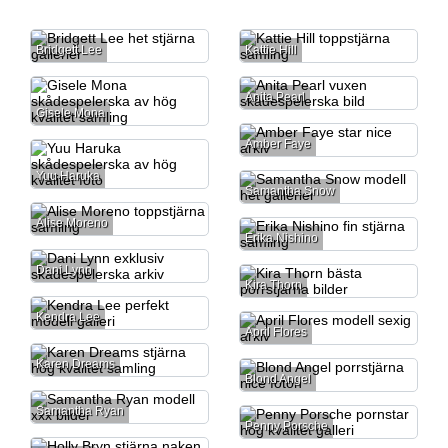
Bridgett Lee
Kattie Hill
Anita Pearl
Gisele Mona
Amber Faye
Yuu Haruka
Samantha Snow
Alise Moreno
Erika Nishino
Dani Lynn
Kira Thorn
Kendra Lee
April Flores
Karen Dreams
Blond Angel
Samantha Ryan
Penny Porsche