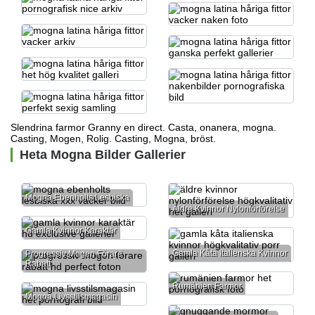
Slendrina farmor
Granny en direct. Casta, onanera, mogna.
Casting, Mogen, Rolig. Casting, Mogna, bröst.
Heta Mogna Bilder Gallerier
Mogna Ebenholts Lesbiska
Äldre Kvinnor Nylonförförelse
Gamla Kvinnor Karaktär
Gamla Kåta Italienska Kvinnor
Progressiv Mogen Förare
Rabatt
Rumänien Farmor
Mogna Livsstilsmagasin