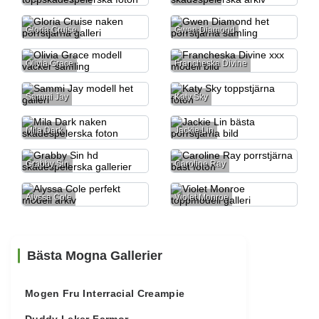
Gloria Cruise
Gwen Diamond
Olivia Grace
Francheska Divine
Sammi Jay
Katy Sky
Mila Dark
Jackie Lin
Grabby Sin
Caroline Ray
Alyssa Cole
Violet Monroe
Bästa Mogna Gallerier
Mogen Fru Interracial Creampie