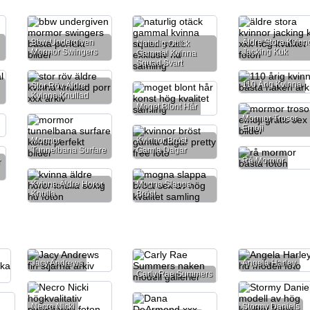
Bbw Undergiven
Äldre Stora Kvinn
Naturlig Otäck
Mormor Swingers
Jacking Kuk
Gammal Kvinna
Squad Svart
110 Årig Kvinna
Stor Röv Äldre
Kvinna Knullad
Moget Blont Hår
Mormor Trosor
Emoji
Mormor
Kvinnor Bröst
Tunnelbana Surfare
Gamla Dagar
Rå Mormor
r
Kvinna Äldre Horor
Mogna Slappa
Knulla
Bröst
Jacy Andrews
Angela Harley
Carly Rae Summers
Necro Nicki
Stormy Daniels