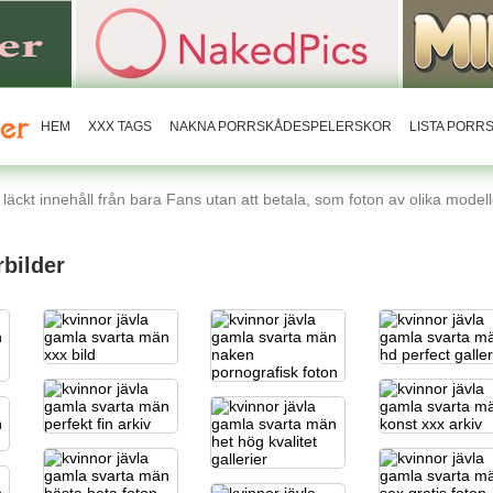
HEM
XXX TAGS
NAKNA PORRSKÅDESPELERSKOR
LISTA POR
äckt innehåll från bara Fans utan att betala, som foton av olika modelle
bilder