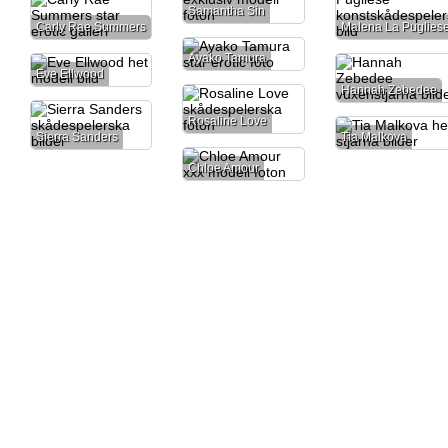
Samantha Sin
Carly Rae Summers
Malena La Puglies
Ayako Tamura
Eve Ellwood
Hannah Zebedee
Rosaline Love
Sierra Sanders
Tia Malkova
Chloe Amour