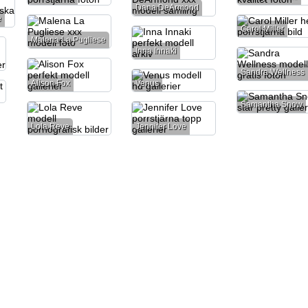
Dana DeArmond
e
Carol Miller
Malena La Pugliese
Inna Innaki
Sandra Wellness
Alison Fox
Venus
Samantha Snow
Lola Reve
Jennifer Love