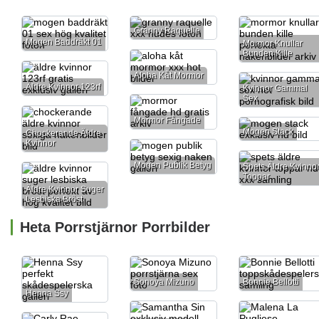
Granny Raquelle
Mogen Baddräkt 01
Mormor Knullar
Bunden Kille
Aloha Kåt Mormor
Äldre Kvinnor 123rf
Kvinnor Gammal
Sex
Mormor Fångade
Mogen Stack
Chockerande Äldre
Kvinnor
Mogen Publik Betyg
Spets Äldre Kvinno
Toppar
Äldre Kvinnor Suger
Lesbiska Bröst
Heta Porrstjärnor Porrbilder
Sonoya Mizuno
Bonnie Bellotti
Henna Ssy