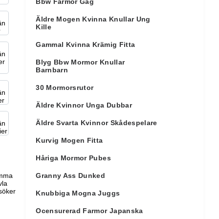
Bbw Farmor Gag
Äldre Mogen Kvinna Knullar Ung
Kille
Gammal Kvinna Krämig Fitta
Blyg Bbw Mormor Knullar
Barnbarn
30 Mormorsrutor
Äldre Kvinnor Unga Dubbar
Äldre Svarta Kvinnor Skådespelare
Kurvig Mogen Fitta
Håriga Mormor Pubes
amma
Granny Ass Dunked
vla
 söker
Knubbiga Mogna Juggs
Ocensurerad Farmor Japanska