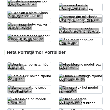
Busty Latina Mogen
Mormor Kent Damm
Ukranian O Äldre Kvinna
Mormor Öm Missionär Älskling
Gamlingar Tortyr
Äldre Mogna Tjocka Kvinnor
Bred Höft Mogna Kvinnor
Lång Mormor
Heta Porrstjärnor Porrbilder
Dea Ishtar
Alise Moreno
Lorelei Lee
Emma Cummings
Samantha Marie
Chrissy Fox
Sisi Sinaloa
Shiloh Sharada