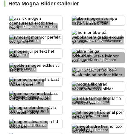
Heta Mogna Bilder Gallerier
Uken Mogen Strumpa
Asslick Mogen Ocensurerad
Rymdsylt Mormor
Mormor Bbw På Webbkamera
Mogen Jul
Äldre Håriga
Latinamerikanska Kvinnor
Golden Mogen
Gammal Mormor Oo Norsk
Tale
Mormor Onani Gif S
Mogna Fikonträd
Gammal Kvinna Badass
Smala Farmor Fingrar
Mogna Blondiner Jävla
Fet Mogen Hård Anal
Mogen Latina Rumpa
Snyggt Äldre Kvinnor