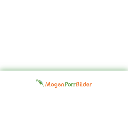
Top
Kontakta
Hem
Borttagningsbegäran
Fap
oss
Girls
Friskrivningsklausul: Alla modeller på denna webbplats är 18 år