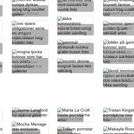
Fet Mormor Fitta
Cum
Mormor Lesbisk
Busty Knubbig
Rumpa Dyrkan
Brunett Farmor
Äldre Kvinnorstora
Mormor Sperma
Nakna Bröst
Pruttar
Oss Spara
Obligationer Serie
Ee Mogen
Gammal Afrikansk
Kvinna
Bilder På Gamla
Kvinnor Som
Blinkar Med Brös
Mogna Tjocka
Incontri Donne
Kvinnor Som Har
Mogna
Sex
Blond Mormor
Njuter Av Lite Kuk
Pov
Jayme Langford
Marta La Croft
Tristan Kingsley
Mocha Menage
Trillium