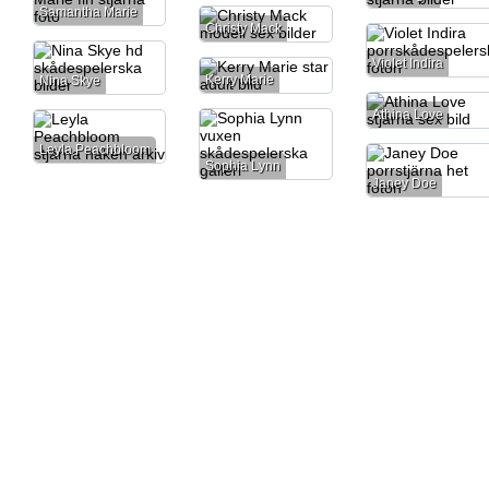
Samantha Marie
Christy Mack
Violet Indira
Kerry Marie
Nina Skye
Athina Love
Leyla Peachbloom
Sophia Lynn
Janey Doe