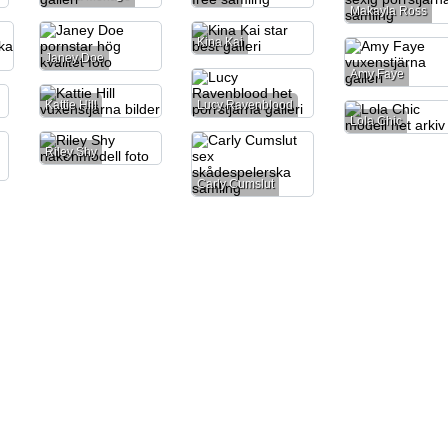
Makayla Ross
Kina Kai
Janey Doe
Amy Faye
Kattie Hill
Lucy Ravenblood
Lola Chic
Riley Shy
Carly Cumslut