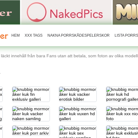
HEM
XXX TAGS
NAKNA PORRSKÅDESPELERSKOR
LISTA POR
äckt innehåll från bara Fans utan att betala, som foton av olika modelle
r