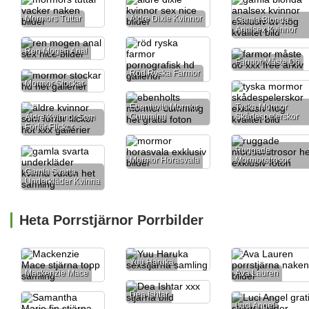
Mormors Tuttar
Äldre Dixie Kvinnor
Gamla Blonda
Analsex Kvinnor
Ren Mogen Anal
Farmor Måste Dö
Röd Ryska Farmor
Mormor Stockar
Ebenholts Mormor
Tyska Mormor
Cumming
Skådespelerskor
Äldre Kvinnor Som
Förför Flickor
Ruggade
Mormor Horasvala
Mormorstrosor
Gamla Svarta
Underkläder Kvinna
Heta Porrstjärnor Porrbilder
Yuu Haruka
Mackenzie Mace
Ava Lauren
Dea Ishtar
Luci Angel