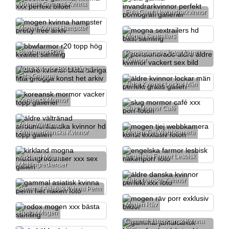
Döende Gammal Kvinna
Fula Gamla Invandrarkvinnor
Mogen Kvinna Hampster
Mogna Sextrailers
Bbwfarmor R20
Pensionerade Äldre Äldre
Kvinnor
Äldre Kvinnor Blöta Håriga
Fitta Gnugga
Äldre Kvinnor Lockar Män
Koreansk Mormor
Slug Mormor Café
Äldre Vältränad
Afroamerikanska Kvinnor
Mogen Tjej Webbkamera
Engelska Farmor Lesbisk
Kirkland Mogna
Multiingredienser
Äldre Danska Kvinnor
Gammal Asiatisk Kvinna Perm
Mogen Räv
Rodox Mogen
Gammal Jamaicansk Kvinna
Fan