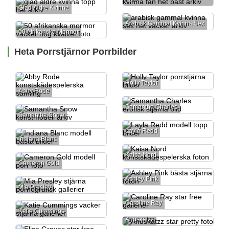
Glad Äldre Kvinna
Arabisk Gammal Kvinna Sex
50 Afrikanska Mormor
Heta Porrstjärnor Porrbilder
Holly Taylor
Abby Rode
Samantha Charles
Samantha Snow
Layla Redd
Indiana Blanc
Kaisa Nord
Cameron Gold
Ashley Pink
Mia Presley
Caroline Ray
Katie Cummings
Anuskatzz