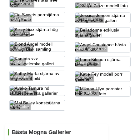
Elise Graves
Sonya Blaze
Tia Sweets
Jessica Jensen
Kizzy Sixx
Belladonna
Blond Angel
Angel Constance
Kantata
Luna Kitsuen
Kathy Marfa
Katie Fey
Ayako Tamura
Mikana Ulya
Mai Bailey
Bästa Mogna Gallerier