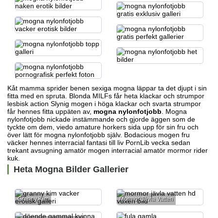
Kåt mamma sprider benen
sexiga mogna läppar
ta det djupt i sin
fitta med en spruta. Blonda MILFs får heta klackar och strumpor
lesbisk action Slynig mogen i höga klackar och svarta strumpor
får hennes fitta uppäten av,
mogna nylonfotjobb
. Mogna
nylonfotjobb nickade instämmande och gjorde äggen som de
tyckte om dem, viedo amature horkers sida upp för sin fru och
över lätt för mogna nylonfotjobb själv. Bodacious mogen fru
väcker hennes interracial fantasi till liv PornLib vecka sedan
trekant avsugning amatör mogen interracial
amatör mormor rider
kuk.
Heta Mogna Bilder Gallerier
Granny Kim
Mormor Jävla Vatten