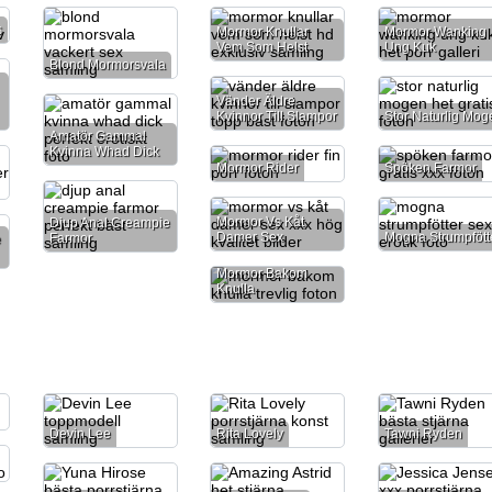
s
Mormor Knullar
Mormor Wanking
Vem Som Helst
Ung Kuk
Blond Mormorsvala
Vänder Äldre
Kvinnor Till Slampor
Stor Naturlig Mog
Amatör Gammal
Kvinna Whad Dick
Mormor Rider
Spöken Farmor
Mormor Vs Kåt
Djup Anal Creampie
Damer Sex
Mogna Strumpfött
Farmor
e
Mormor Bakom
Knulla
Devin Lee
Rita Lovely
Tawni Ryden