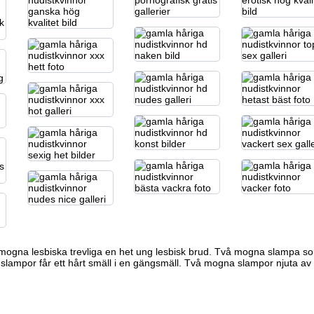
å mogna lesbiska trevliga en het ung lesbisk brud. Två mogna slampa s
lampor får ett hårt smäll i en gängsmäll. Två mogna slampor njuta av