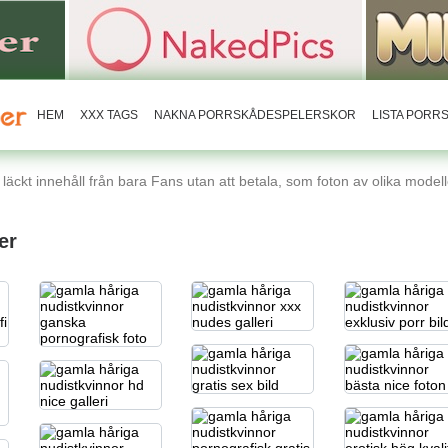
HEM
XXX TAGS
NAKNA PORRSKÅDESPELERSKOR
LISTA POR
äckt innehåll från bara Fans utan att betala, som foton av olika modelle
er