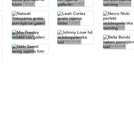
Yuna Hirose
Amazing Astrid
Jessica Jensen
Natsuki Yokoyama
Leah Cortez
Necro Nicki
Mia Presley
Johnny Love
Bella Bendz
Nikki Sweet