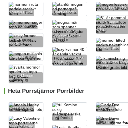
Mogen Lesbisk Pis
Mormor I Ruta
Utanför Mogen
81 År Gammal
X Mormor Suger
Indisk Kvinna Dör
På Tv
Mogna Män Som
Spänner Enorma
Mängder
Kinky Farmor
Lesbisk
Mormor Titted
Mogen Milf Solo
Foxy Kvinnor 40 År
Gamla Vackra Fitta
Viktminskning Äldr
Kvinna
Svarta Mormor
Sprider Sig
Heta Porrstjärnor Porrbilder
Angela Harley
Cindy Dee
Yui Komine
Brie Dawn
Lucy Valentine