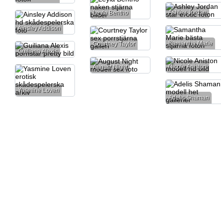
Ashley Jordan
Leyla Bentho
Ainsley Addison
Samantha Marie
Courtney Taylor
Guiliana Alexis
Nicole Aniston
August Night
Yasmine Loven
Adelis Shaman