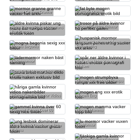
Mormor Granne Granne
Fat Byte Mogen
Trosor På Äldre Kvinnor
Äldre Kvinna Piskar Ung Mans
Bar Rumpa
Huspanisk Mormor Långsam
Mogna Begonia
Penetrering
Lädermormor
Spår Ner Äldre Kvinnor I
Halsen
Stora Bröst Mormor Dildo
Knulla
Mogen Strumpbyxa Rumpa
Håriga Gamla Kvinnor Vidios
Mogen Eng
Gammel Kvinna Över 60
Mogen Mamma
Lu Mormor
Ung Lesbisk Dominerar Äldre
Kvinna
Fjäskiga Gamla Kvinnor