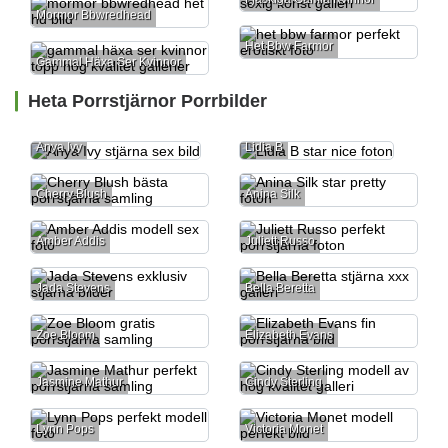
Mormor Bbwredhead
Het Bbw Farmor
Gammal Häxa Ser Kvinnor
Heta Porrstjärnor Porrbilder
Anya Ivy
Lidia B
Cherry Blush
Anina Silk
Amber Addis
Juliett Russo
Jada Stevens
Bella Beretta
Zoe Bloom
Elizabeth Evans
Jasmine Mathur
Cindy Sterling
Lynn Pops
Victoria Monet