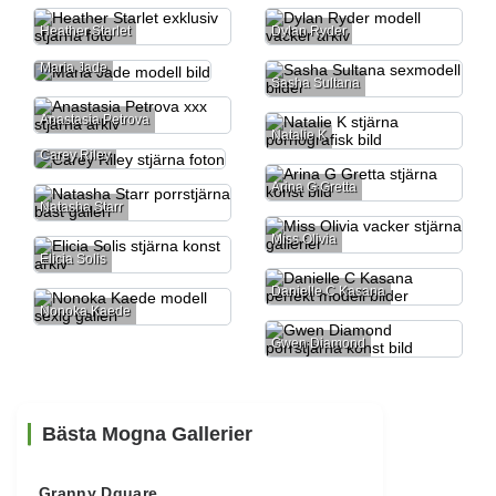
Heather Starlet
Dylan Ryder
Maria Jade
Sasha Sultana
Anastasia Petrova
Natalie K
Carey Riley
Arina G Gretta
Natasha Starr
Miss Olivia
Elicia Solis
Danielle C Kasana
Nonoka Kaede
Gwen Diamond
Bästa Mogna Gallerier
Granny Dquare