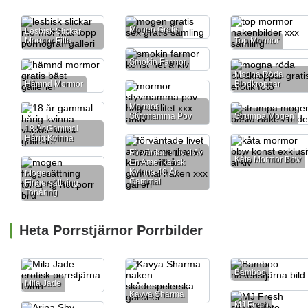
Mogen Gratis
Lesbisk Slickar
Mormor Fitta
Top Mormor
Smokin Farmor
Mogna Röda
Hämnd Mormor
Blodkroppar
Mormor
Styvmamma Pov
Strumpa Mogen
18 År Gammal
Hårig Kvinna
Förväntade Livet Av
Kåta Mormor Bbw
En Amerikansk
Kvinna 40 År
Mogen
Gammal
Fingersättning
Tonåring
Heta Porrstjärnor Porrbilder
Bamboo
Mila Jade
Kavya Sharma
MJ Fresh