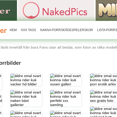
HEM
XXX TAGS
NAKNA PORRSKÅDESPELERSKOR
LISTA POR
äckt innehåll från bara Fans utan att betala, som foton av olika modelle
orrbilder