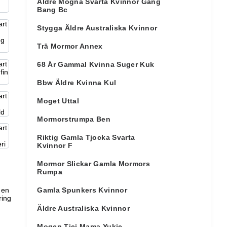
Äldre Mogna Svarta Kvinnor Gang
Bang Bc
Stygga Äldre Australiska Kvinnor
Trä Mormor Annex
68 År Gammal Kvinna Suger Kuk
Bbw Äldre Kvinna Kul
Moget Uttal
Mormorstrumpa Ben
Riktig Gamla Tjocka Svarta
Kvinnor F
Mormor Slickar Gamla Mormors
Rumpa
 en
Gamla Spunkers Kvinnor
ring
Äldre Australiska Kvinnor
Mogen Tjej Mama Yukie