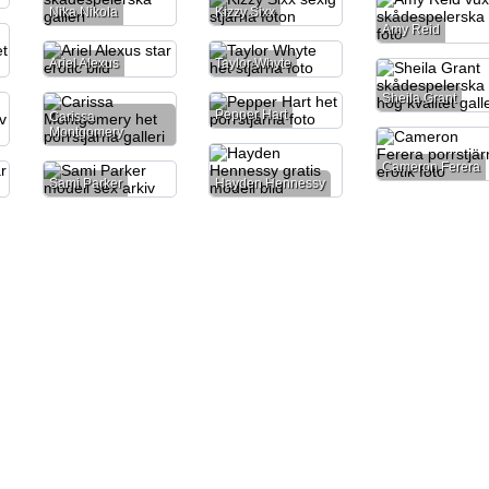
Nika Nikola
Kizzy Sixx
Amy Reid
Ariel Alexus
Taylor Whyte
Sheila Grant
Pepper Hart
Carissa
Montgomery
Cameron Ferera
Sami Parker
Hayden Hennessy