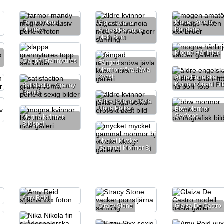
Farmor Mandy
Mogen Amatör
Äldre Kvinnor
Mcgraw
Bondage
Ångest Paranoia
Meth Som
Mogna Hårlinjer
Slappa Grannytures
Fångad
Mormorsröva Jävla
Kvast
Äldre Engelska
Kvinnor Onani Fit
Satisfaction Granny
Remix
Äldre Kvinnor Jävla
Unga Pojkar
Bbw Mormor
Sexfotos
Mogna Kvinnor
Bildspel
Mycket Mycket
Gammal Mormor Bj
Amy Reid
Stracy Stone
Glaiza De Castro