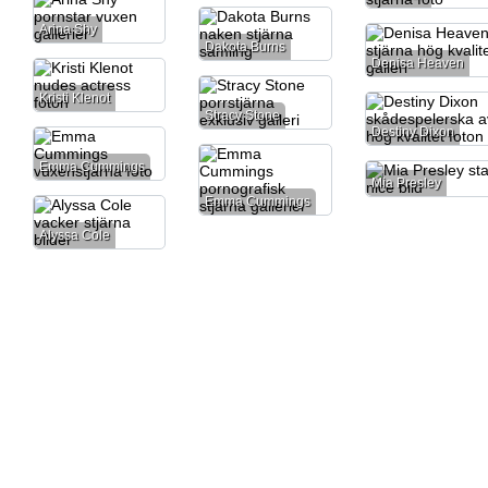
Arina Shy
Dakota Burns
Denisa Heaven
Kristi Klenot
Stracy Stone
Destiny Dixon
Emma Cummings
Mia Presley
Emma Cummings
Alyssa Cole