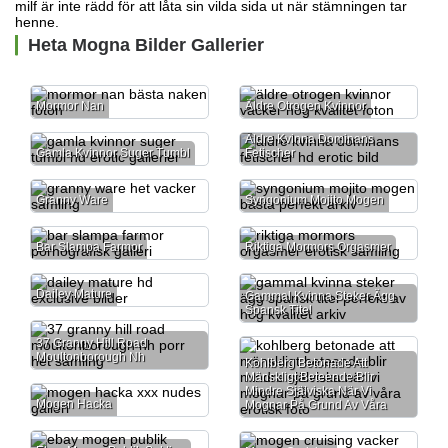
milf är inte rädd för att låta sin vilda sida ut när stämningen tar
henne.
Heta Mogna Bilder Gallerier
Mormor Nan
Äldre Otrogen Kvinnor
Äldre Kvinna Dominans
Gamla Kvinnor Suger Tumbl
Fetischer
Granny Ware
Syngonium Mojito Mogen
Bar Slampa Farmor
Riktiga Mormors Orgasmer
Dailey Mature
Gammal Kvinna Steker Ägg
Spansk Titel
37 Granny Hill Road
Moultonborough Nh
Kohlberg Betonade Att
Mänskligt Beteende Blir
Mindre Själviska När Vi
Mogen Hacka
Mognar På Grund Av Våra