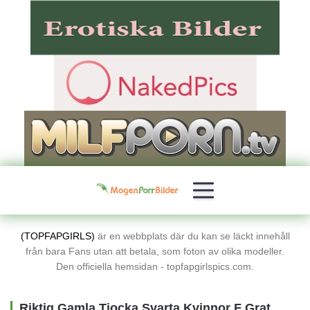
(TOPFAPGIRLS)
är en webbplats där du kan se läckt innehåll
från bara Fans utan att betala, som foton av olika modeller.
Den officiella hemsidan - topfapgirlspics.com.
Riktig Gamla Tjocka Svarta Kvinnor F Gratis Porrbilder