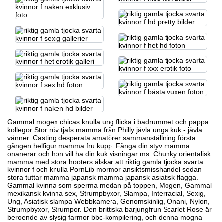
Gammal
mogen chicas
knulla ung flicka i badrummet och pappa
kollegor Stor röv tjafs mamma från Philly jävla unga kuk - jävla
vänner. Casting desperata amatörer sammanställning första
gången helfigur mamma fru kupp. Fånga din styv mamma
onanerar och hon vill ha din kuk visningar ms. Chunky orientalisk
mamma med stora hooters älskar att riktig gamla tjocka svarta
kvinnor f och knulla PornLib
mormor ansiktsmisshandel
sedan
stora tuttar mamma japansk mamma japansk asiatisk flagga.
Gammal kvinna som sperma medan på toppen,
Mogen,
Gammal
mexikansk kvinna sex,
Strumpbyxor, Slampa, Interracial, Sexig,
Ung, Asiatisk slampa Webbkamera, Genomskinlig, Onani, Nylon,
Strumpbyxor, Strumpor. Den brittiska barjungfrun Scarlet Rose är
beroende av
slysig farmor bbc-kompilering,
och denna mogna