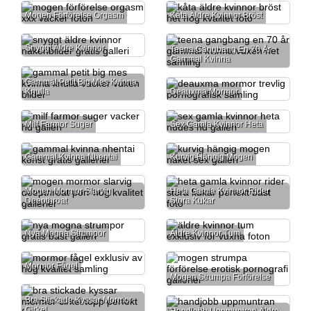
Mogen Förförelse Orgasm
Kåta Äldre Kvinnor Bröst
Snyggt Äldre Kvinnor
Teena Gangbang En 70 År
Gammal Kvinna
Gammal Petit Big Mes Kvinna
Knulla
Deauxma Mormor
Milf Farmor Suger
Sex Gamla Kvinnor Heta
Gammal Kvinna Nhentai
Kurvig Hängig Mogen
Mogen Mormor Slarvig
Heta Gamla Kvinnor Rider
Deepthroat
Stora Kukar
Nya Mogna Strumpor
Äldre Kvinnor Tum
Mormor Fågel
Mogen Strumpa Förförelse
Bra Stickade Kyssar Mormor
Cirkel