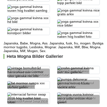
Japanska, Babe, Mogna, Ass. Japanska, fusk, fru, mogen.
Bystiga
mormor tugjobs,
Lesbiska, Mognar. Japanska, Milf, Bbw, Mogna.
Japanska, Milf, Mogen, Sex.
Heta Mogna Bilder Gallerier
Crohn Gammal Kvinna
Vintage Bomullstråd
Handvirkad Duk Mormor Rutor
Pumpa Dekorerar Gammal
Fat Mormor Rumpa
Kvinna
Mogna Vuxna Kvinnor Stora
Interracial Farmor Swap 2016
Tuttar