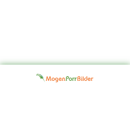
Top
Kontakta
Hem
Borttagningsbegäran
Fap
oss
Girls
Friskrivningsklausul: Alla modeller på denna webbplats är 18 år
eller äldre. Vi har en nolltoleranspolitik mot illegal pornografi. Alla