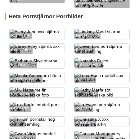
Handjobb Uppmuntran Äldre
Kvinnor Grupp
Heta Porrstjärnor Porrbilder
Avery Jane
Lindsey Vood
Carey Riley
Devin Lee
Bethanie Skye
Natasha Dulce
Misaki Yoshimura
Trina Rush
Miu Natsume
Kathy Marfa
Lexi Kartel
Jo Evans
Trillium
Christina X
Gwen Vicious
Carissa Montgomery