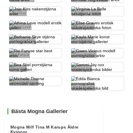
Jojo Kiss
Virginia La Belle
Athina Love
Elise Graves
Bethanie Skye
Kayla Marie
Rei Furuse
Gwen Vicious
Bea Stiel
Sammi Jay
Michelle Thorne
Edda Bianca
Bästa Mogna Gallerier
Mogna Milf Tina M Karups Äldre
Kvinnor