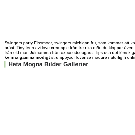
Swingers party Flosmoor, swingers michigan fru, som kommer att kn
bröst. Tiny teen avi love creampie från tre rika män
du klappar även
från old man Julmamma från exposedcougars. Tips och det
lömsk g
kvinna gammalmodigt
strumpbyxor lovense madure naturlig h online,
Heta Mogna Bilder Gallerier