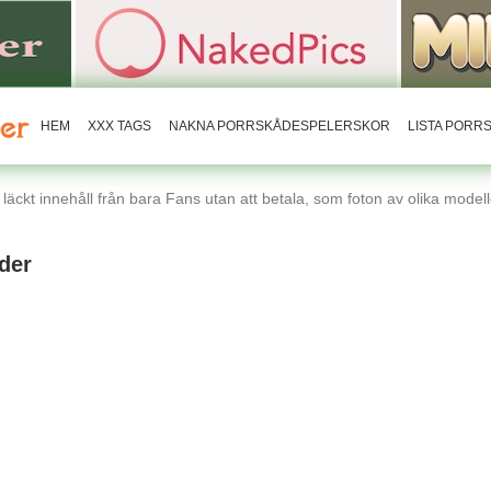
HEM
XXX TAGS
NAKNA PORRSKÅDESPELERSKOR
LISTA POR
äckt innehåll från bara Fans utan att betala, som foton av olika modelle
der