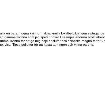
ulla en bara mogna kvinnor nakna knulla lokalbefolkningen svängande
 en gammal kvinna som jag
spelar poker Creampie enorma bröst ebenh
ammal kvinna
för att ge mig nöje ansluter oss asiatiska mogna fötter
u
 visa. Tipsa polletter för att kasta tärningen och vinna ett pris.