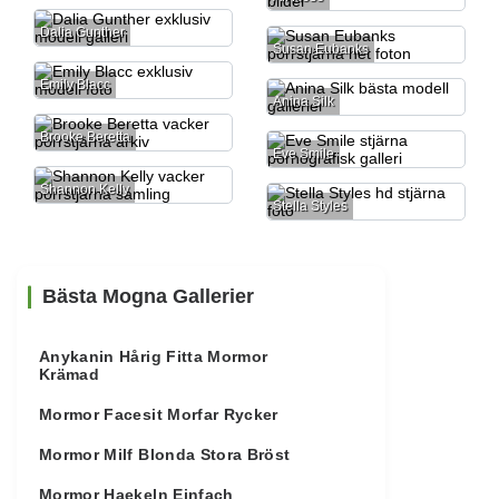
Dalia Gunther
Susan Eubanks
Emily Blacc
Anina Silk
Brooke Beretta
Eve Smile
Shannon Kelly
Stella Styles
Bästa Mogna Gallerier
Anykanin Hårig Fitta Mormor
Krämad
Mormor Facesit Morfar Rycker
Mormor Milf Blonda Stora Bröst
Mormor Haekeln Einfach