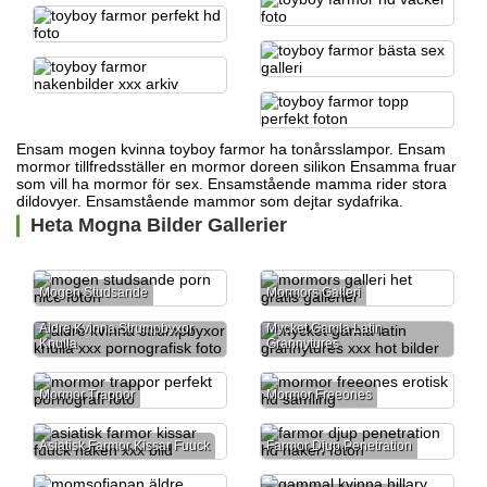
Ensam mogen kvinna toyboy farmor ha tonårsslampor. Ensam
mormor tillfredsställer en
mormor doreen silikon
Ensamma fruar
som vill ha mormor för sex. Ensamstående mamma rider stora
dildovyer. Ensamstående mammor som dejtar sydafrika.
Heta Mogna Bilder Gallerier
Mogen Studsande
Mormors Galleri
Äldre Kvinna Strumpbyxor
Mycket Gamla Latin
Knulla
Grannytures
Mormor Trappor
Mormor Freeones
Asiatisk Farmor Kissar Fuuck
Farmor Djup Penetration