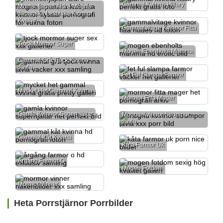
Gammal Kvinna Hillary
Momsofjapan Äldre Mogna
Japanska Lesbiska Kvinnor
Kyssar
Gammalvitage Kvinnor Fitta
Tjock Mormor Suger
Mogen Ebenholts Mamma
Gammal Grå Tjock Kvinna
Jävla
Fet Ful Slampa Farmor
Mycket Het Gammal Kvinna
Mormor Fitta Mager
Gamla Kvinnor Superhjältar
Mogna Kvinnor Strumpor
Jävla
Gammal Kåt Kvinna
Kåta Farmor Uk
Årgång Farmor O
Mogen Fotdom
Mormor Vinner
Heta Porrstjärnor Porrbilder