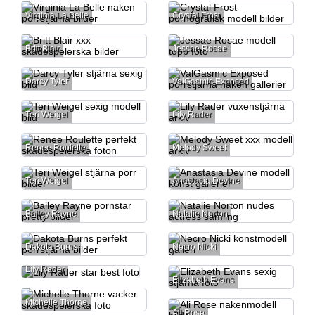
Virginia La Belle
Crystal Frost
Britt Blair
Jessae Rosae
Darcy Tyler
ValGasmic Exposed
Teri Weigel
Lily Rader
Renee Roulette
Melody Sweet
Teri Weigel
Anastasia Devine
Bailey Rayne
Natalie Norton
Dakota Burns
Necro Nicki
Lily Rader
Elizabeth Evans
Michelle Thorne
Ali Rose