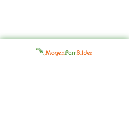
Top
Kontakta
Hem
Borttagningsbegäran
Fap
oss
Girls
Friskrivningsklausul: Alla modeller på denna webbplats är 18 år
eller äldre. Vi har en nolltoleranspolitik mot illegal pornografi. Alla
gallerier och länkar tillhandahålls av tredje part. Vi tar inget ansvar
för innehållet på någon webbplats som vi länkar till. © 2024,
Mogen Porr Bilder ©mogenporrbilder.com