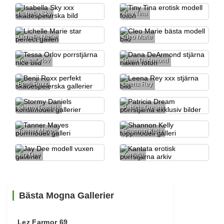
Isabella Sky
Tiny Tina
Lichelle Marie
Cleo Marie
Tessa Orlov
Dana DeArmond
Benji Roxx
Leena Rey
Stormy Daniels
Patricia Dream
Tanner Mayes
Shannon Kelly
Jay Dee
Kantata
Bästa Mogna Gallerier
Lez Farmor 69