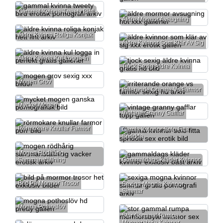
Gammal Kvinna Tweety Bird
Äldre Mormor Avsugning
Äldre Kvinna Roliga Konjak
Äldre Kvinnor Som Klär Av Sig
Äldre Kvinna Kul Logga In
Tjock Sexig Äldre Kvinna
Mogen Grov
Irriterande Orange Vs Farmor
Mycket Mogen
Vintage Granny Gafflar
Rörmokare Knullar Farmor
Gamla Kvinnor Solo Fitta
Spridda
Mogen Rödhårig
Sammanställning
Gammaldags Kläder Kvinnor
Bild På Mormor Trosor
Sexiga Mogna Kvinnor
Simmar
Mogna Pothoslöv
Stor Gammal Rumpa
Mormorsbyte Kvinnor