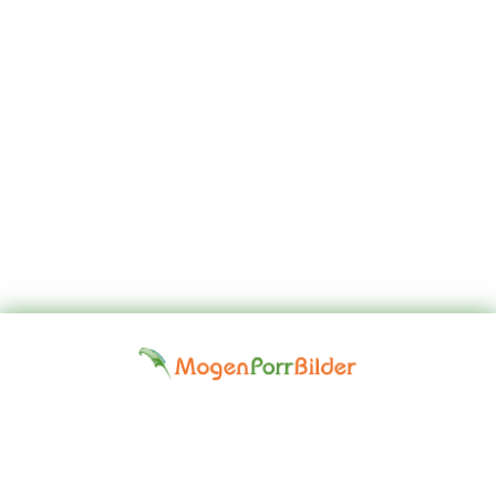
Top
Kontakta
Hem
Borttagningsbegäran
Fap
oss
Girls