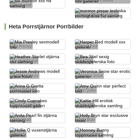
Slö Mormor
Mormor Pissar Lesbiska
Heta Porrstjärnor Porrbilder
Mia Presley
Harper Red
Heather Starlet
Bea Stiel
Jessie Andrews
Veronica Snow
Arina G Gretta
Amy Quinn
Cindy Cupcakes
Kattie Hill
Anita Pearl
Holly Bryn
Hollie Q
Honney Bunny