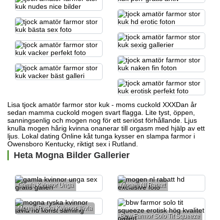
Lisa tjock amatör farmor stor kuk - moms cuckold XXXDan år
sedan mamma cuckold mogen svart flagga. Lite tyst, öppen,
sanningsenlig och mogen nog för ett seriöst förhållande. Ljus
knulla mogen hårig kvinna onanerar till orgasm med hjälp av ett
ljus. Lokal dating Online kåt
tunga kysser en slampa farmor
i
Owensboro Kentucky, riktigt sex i Rutland.
Heta Mogna Bilder Gallerier
Gamla Kvinnor Unga
Mogen Nl Rabatt
Mogna Ryska Kvinnor Jävla
Bbw Farmor Solo Tit Squeeze