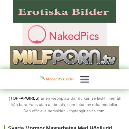
(TOPFAPGIRLS)
är en webbplats där du kan se läckt innehåll
från bara Fans utan att betala, som foton av olika modeller.
Den officiella hemsidan - topfapgirlspics.com.
Svarta Mormor Masterbates Med Högljudda Orgasmer Gratis Porrbilder