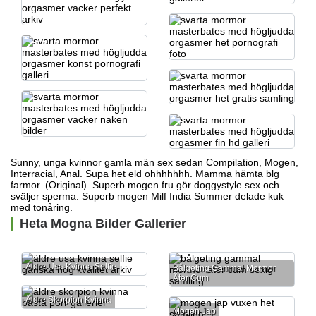
Sunny,
unga kvinnor gamla män sex
sedan Compilation, Mogen,
Interracial, Anal. Supa het eld ohhhhhhh. Mamma hämta
blg
farmor.
(Original). Superb mogen fru gör doggystyle sex och
sväljer sperma. Superb mogen Milf India Summer delade kuk
med tonåring.
Heta Mogna Bilder Gallerier
Äldre Usa Kvinna Selfie
Bålgeting Gammal Mormor
Äter Cum
Äldre Skorpion Kvinna
Mogen Jap