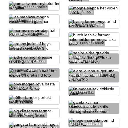
Gamla Kvinnor Nyheter
Mogna Slappa
Läs Manhwa Mogna
Bystig Farmor Voyeur
Mormors Rutor Utan Hål
Butch Lesbisk Farmor
Granny Jacks Of Boys
Senior Äldre Gravida
Äldre Kvinnor Dressse
Vintagekvinnor
Gammel Kvinna Som Ber
Explosion
Äldre Kvinna Suger Ung Kuk
Som Proffs
Bbw Mogen Röva
Fin Mogen Sex
Höfter Farmor
Gamla Kvinnor
Somfortfarande Knulla
Big Clitt Fatass Farmor
Mogen Spridda Ben