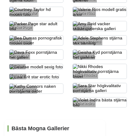
Courtney Taylor
Valerie Rios
Parker Page
Amy Reid
Bea Dumas
Adele Stephens
Dava Foxx
Geisha Kyd
Desirae
Nikki Rhodes
Lola Krit
Sara Star
Kathy Connors
Violet Indira
Bästa Mogna Gallerier