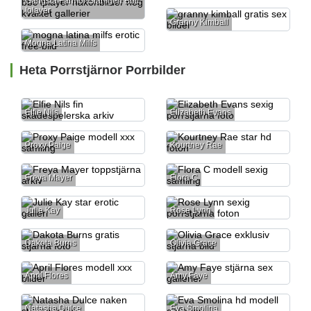
Gangsta Farmor Slår Igen Bbc
Iplayer
Granny Kimball
Mogna Latina Milfs
Heta Porrstjärnor Porrbilder
Elfie Nils
Elizabeth Evans
Proxy Paige
Kourtney Rae
Freya Mayer
Flora C
Julie Kay
Rose Lynn
Dakota Burns
Olivia Grace
April Flores
Amy Faye
Natasha Dulce
Eva Smolina