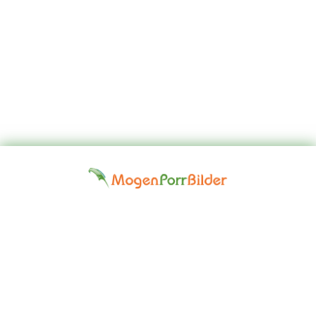
Top
Kontakta
Hem
Borttagningsbegäran
Fap
oss
Girls
Friskrivningsklausul: Alla modeller på denna webbplats är 18 år
eller äldre. Vi har en nolltoleranspolitik mot illegal pornografi. Alla
gallerier och länkar tillhandahålls av tredje part. Vi tar inget ansvar