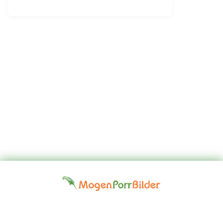
Top
Kontakta
Hem
Borttagningsbegäran
Fap
oss