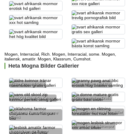
Mogen, Interracial, Rich. Mogen, Interracial, some. Mogen,
italiensk, amatör. Mogen, Klassrum, Cumshot.
Heta Mogna Bilder Gallerier
Äldre Kvinnor Tränar
Granny Pawg Anal Bbc
Vans Old Skool Zip Kvinnor
O Donne Mature Gratis
Mogen En Riktning Föreställer
Oklahoma Farmor Cheyanne
Cums
Mogen Lesbisk Strumpor
Lesbisk Amatör Farmor