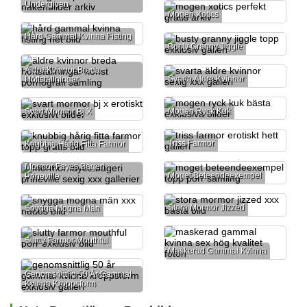
Undergiven
Mogen Xotics
Hård Gammal Kvinna Fisting
Busty Granny Jiggle
Äldre Kvinnor Breda
Svarta Äldre Kvinnor
Höftställningar
Mogen Ryck Kuk
Svart Mormor Bj X
Triss Farmor
Knubbig Hårig Fitta Farmor
Mormor Fayes Bageri
Moget Beteendeexempel
Prineville
Stora Mormor Jizzed
Snygga Mogna Män
Slutty Farmor Mouthful
Maskerad Gammal Kvinna
Genomsnittlig 50 År Gammal
Kvinna Kroppsform