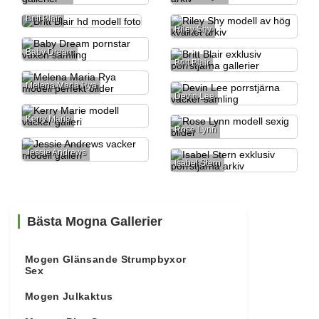
Britt Blair
Riley Shy
Baby Dream
Britt Blair
Melena Maria Rya
Devin Lee
Kerry Marie
Rose Lynn
Jessie Andrews
Isabel Stern
Bästa Mogna Gallerier
Mogen Glänsande Strumpbyxor
Sex
Mogen Julkaktus