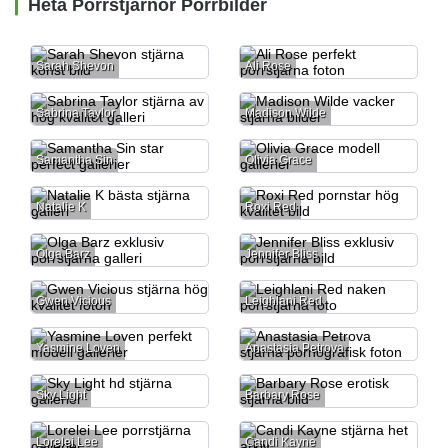
Heta Porrstjärnor Porrbilder
Sarah Shevon
Ali Rose
Sabrina Taylor
Madison Wilde
Samantha Sin
Olivia Grace
Natalie K
Roxi Red
Olga Barz
Jennifer Bliss
Gwen Vicious
Leighlani Red
Yasmine Loven
Anastasia Petrova
Sky Light
Barbary Rose
Lorelei Lee
Candi Kayne