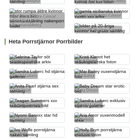
Alla Könsmogna
Singel 20 År Gammal Kvinna
Gamla Sicilianska Kvinnor
Stor Rumpa Äldre Kvinnor
Rider Bara Bbc
Sammanställning
Bilder På 20-åriga Kvinnor
Heta Porrstjärnor Porrbilder
Sabrina Taylor
Kristi Klenot
Sandra Luberc
Mai Bailey
Anita Pearl
Baby Dream
Teagan Summers
Sandra Luberc
Nyomi Banxxx
Aria Amor
Ivy Wolfe
Holly Bryn