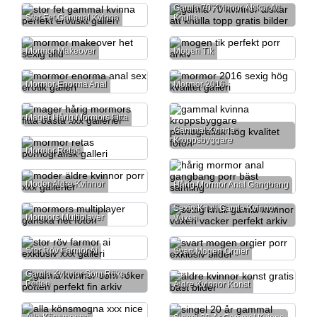
Gamla 70 Kvinnor Älskar Att
Stor Fet Gammal Kvinna
Knulla
Mormor Makeover
Mogen Tik
Mormor Enorma Anal
Mormor 2016
Mager Hårig Mormors Fitta
Gammal Kvinna
Kroppsbyggare
Mormor Retas
Moder Äldre Kvinnor
Hårig Mormor Anal Gangbang
Sexig Knull Gamla Kvinnor
Mormors Multiplayer
Vuxen
Stor Röv Farmor Ai
Svart Mogen Orgier
Gamla Kvinnor Som Röker
Potten
Äldre Kvinnor Konst