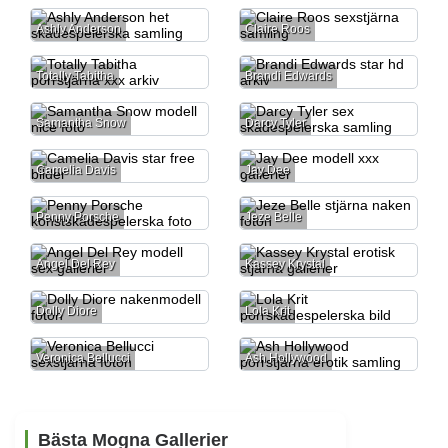
Ashly Anderson
Claire Roos
Totally Tabitha
Brandi Edwards
Samantha Snow
Darcy Tyler
Camelia Davis
Jay Dee
Penny Porsche
Jeze Belle
Angel Del Rey
Kassey Krystal
Dolly Diore
Lola Krit
Veronica Bellucci
Ash Hollywood
Bästa Mogna Gallerier