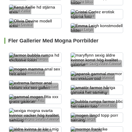
Brooke Bliss
Kenzi Kellie
Cristal Cortez
Olivia Devine
Emma Leigh
Fler Gallerier Med Mogna Porrbilder
Farmor Bubbla Rumpa
Maryflynn Sexig Äldre Kvinnor
Mogen Mamma Anal
Japansk Gammal Mormor
Extrema Farmor Anal Trekant
Amatör Farmor Håriga
Gammal Mogen Fitta
Bubbla Rumpa Farmor Bbc
Sexiga Mogna Svarta Kvinnor
Mogen Längd