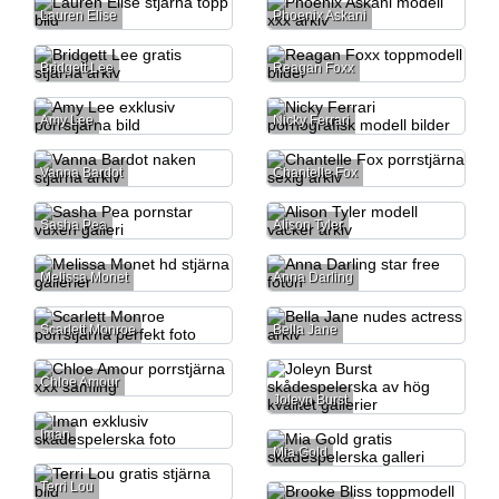
Lauren Elise
Phoenix Askani
Bridgett Lee
Reagan Foxx
Amy Lee
Nicky Ferrari
Vanna Bardot
Chantelle Fox
Sasha Pea
Alison Tyler
Melissa Monet
Anna Darling
Scarlett Monroe
Bella Jane
Chloe Amour
Joleyn Burst
Iman
Mia Gold
Terri Lou