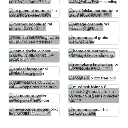
Äldre Kvinna Är Kär I Mig
Mormor Frankrike
Fet Gammal Mormor Fitta
Avril Falska Mormor Tuttar
Mormor Bobble Spiral
Vintage Grannytures
Amerika Fick Talang Rappa
Mormor
Mormor Claril
Hemgjord Mormors Krämpaj
Gamla Tjocka Kvinnor Jävla
Svart Kille Cum
Rörmokare Knullar Farmor
Endast Farmor Anal
Mogna Rub
Gammalmormor Sväljer Varje
Droppe
Muslimsk Kvinna 6 Månader
Gammal San Bernideno
Kåt Mormor Rycker
Skjuter
Newgrounds Mogen Blixt
Mormor Simmar