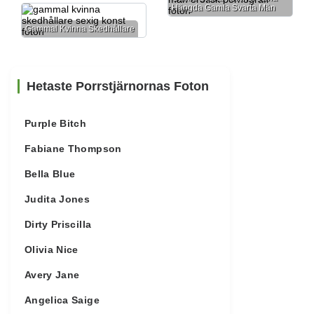
Hängda Gamla Svarta Män
Gammal Kvinna Skedhållare
Hetaste Porrstjärnornas Foton
Purple Bitch
Fabiane Thompson
Bella Blue
Judita Jones
Dirty Priscilla
Olivia Nice
Avery Jane
Angelica Saige