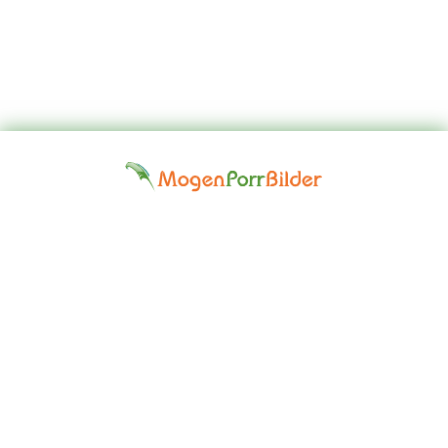
Top
Kontakta
Hem
Borttagningsbegäran
Fap
oss
Girls
Friskrivningsklausul: Alla modeller på denna webbplats är 18 år
eller äldre. Vi har en nolltoleranspolitik mot illegal pornografi. Alla
gallerier och länkar tillhandahålls av tredje part. Vi tar inget ansvar
för innehållet på någon webbplats som vi länkar till. © 2024,
Mogen Porr Bilder ©mogenporrbilder.com