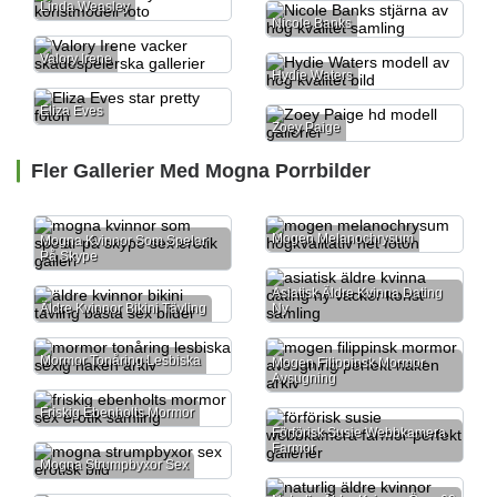
Linda Weasley
Nicole Banks
Valory Irene
Hydie Waters
Eliza Eves
Zoey Paige
Fler Gallerier Med Mogna Porrbilder
Mogen Melanochrysum
Mogna Kvinnor Som Spelar
På Skype
Asiatisk Äldre Kvinna Dating
Äldre Kvinnor Bikini Tävling
Ny
Mormor Tonåring Lesbiska
Mogen Filippinsk Mormor
Avsugning
Friskig Ebenholts Mormor
Förförisk Susie Webbkamera
Farmor
Mogna Strumpbyxor Sex