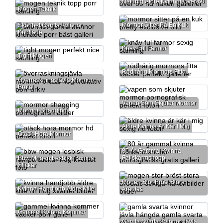
Naturlig Äldre Kvinnor Över 60
Mogen Teknik
Mormor Sitter På En Kuk
Skönhet Gamla Kvinnor
Knullade
Knäv Ful Farmor
Tight Mogen
Rödhårig Mormors Fitta
Överraskningsjävla Mormor
Brutal
Vapen Som Skjuter Mormor
Mormor Shagging
Äldre Kvinna Är Kär I Mig
Otäck Hora Mormor
80 År Gammal Kvinna
Fallskärmshopp
Bbw Mogen Lesbisk Rumpa
Slickar
Mogen Stor Bröst Stora
Kvinna Handjobb Äldre Kille
Areolas
Gammel Kvinna Kommer
Gamla Svarta Kvinnor Jävla