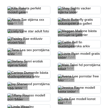
Killa Raketa
Shay Sights
Alexis Tae
Becki Butterfly
Lady Lyne
Meggan Mallone
Paisley Rae
Caitlin Bell
Tana Lea
Lizzie Ryan
Stefany Sonri
Maki Takei
Carissa Dumonde
Avena Lee
Ivy Sherwood
Jessica Rayne
Tiffany Rousso
Lola Fae