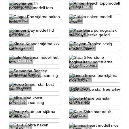
Sophia Smith
Amber Peach
Ginger Fox
Chikita
Kimber Day
Kate Shira
Kinzie Kenner
Payton Preslee
Lulu Martinez
Staci Silverstone
Samantha Bentley
Linda Brown
Roxie Sinner
Bella Wilde
Alice Mad
Sofie Marie
Avery Adair
Kate Shira
Callie Cobra
Emma Heart