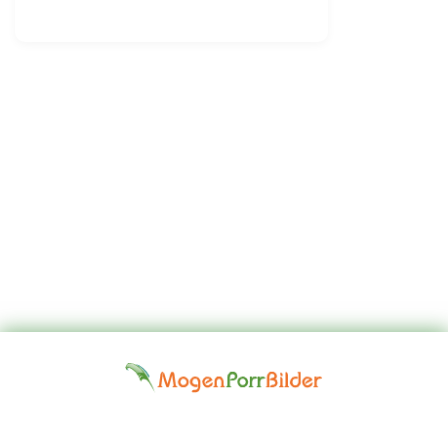
Top
Kontakta
Hem
Borttagningsbegäran
Fap