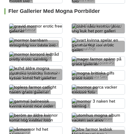
Fler Gallerier Med Mogna Porrbilder
Äldre Kåta Kvinnor Jävla Ung
Gravid Mormor
Kuk
Mormor Barnbarn Avsugning
Svart Kvinna Spelar En
Gammal Flöjt
Mormor Korsord Ledtråd
Mager Farmor Spänn På
Lezhd Äldre Mogna Japanska
Lesbiska Kvinnor Kyssar
Mogna Brittiska Gilfs
Topless Farmor Catfight
Mormor Porca
Gammal Balinesisk Kvinna
Mormor 3
Beröm Av Äldre Kvinnor
Utomhus Mogna Album
Vårmormor
Bbw Farmor Lesbisk