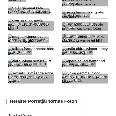
Förförelse
57 År Gammal Kåta Kvinnor
Sexig Farmor Bbc
Överraskningsjävla Mormor
Mormor Aupair Soziale
Brutal
Projekte
Äldre Kvinnor Som Söker
Mogna Kvinnor Över Trettio
Äktenskap
Folking Farmor
Snåla Äldre Kvinnor
Äldre Kvinna Sexuell Lust
Löpare Squad Farmor
Sexuellt Välmående Äldre
Rynkig Gammal Blond Mormor
Kvinnor
Breder Ut Sig
Hetaste Porrstjärnornas Foton
Eliska Cross