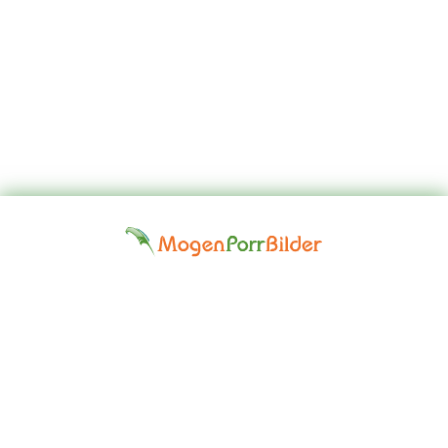
Top
Kontakta
Hem
Borttagningsbegäran
Fap
oss
Girls
Friskrivningsklausul: Alla modeller på denna webbplats är 18 år
eller äldre. Vi har en nolltoleranspolitik mot illegal pornografi. Alla
gallerier och länkar tillhandahålls av tredje part. Vi tar inget ansvar