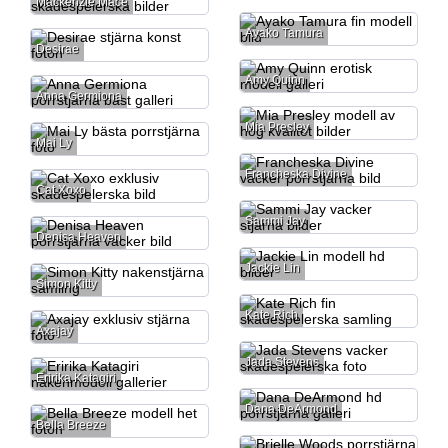
Mackenzie Mace
Ayako Tamura
Desirae
Amy Quinn
Anna Germiona
Mia Presley
Mai Ly
Francheska Divine
Cat Xoxo
Sammi Jay
Denisa Heaven
Jackie Lin
Simon Kitty
Kate Rich
Axajay
Jada Stevens
Eririka Katagiri
Dana DeArmond
Bella Breeze