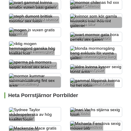
Svart Gammal Kvinna Amatör
Mormor Chilenas
Steph Dumont Brittisk Mormor
Kvinnor Som Kör Gamla
Klassiska Bilar
Mogen Jo
Svart Mormor Gata Hora
Riktig Mogen Hemmagjord
Blonda Mormorsgäng Bang
Sperma På Mormors Läppar
Äldre Kvinna Kysser
Mormor Kummar
Sammanställning
Gammal Filippinsk Kvinna
Heta Porrstjärnor Porrbilder
Inari Vachs
Sydnee Taylor
Michaela Fenclova