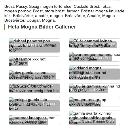
Bröst, Pussy,
Sexig mogen förförelse,
Cuckold Bröst, retas,
mogen pornox. Bröst, stora bröst, farmor. Bröstar mogna knullade
kök. Bröstvårtor, amatör, mogen. Bröstvårtor, Amatör, Mogna.
Bröstvårtor, Cougar, Mogna.
Heta Mogna Bilder Gallerier
70 År Gammal Kvinna Kropp
Dubbel Panetretipon Japanis
Farmor
Svart Mogen Mamma Sex
Nft Farmor
Kirkland Mogna
Bbw Gamla Kvinnor Poserar
Multiingredienser
Attraktiva Välformade Äldre
Kvinnor
106 År Gammal Kvinna
Mogen Resegrupp
Rynkiga Gamla Feta Kvinnor
Fitta
Mormor Knäpper Tuttar
Gamla Svarta Kvinnor Orgie