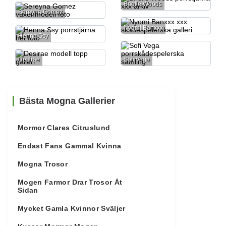
Brielle Woods
Sereyna Gomez
Nyomi Banxxx
Henna Ssy
Desirae
Sofi Vega
Bästa Mogna Gallerier
Mormor Clares Citruslund
Endast Fans Gammal Kvinna
Mogna Trosor
Mogen Farmor Drar Trosor Åt
Sidan
Mycket Gamla Kvinnor Sväljer