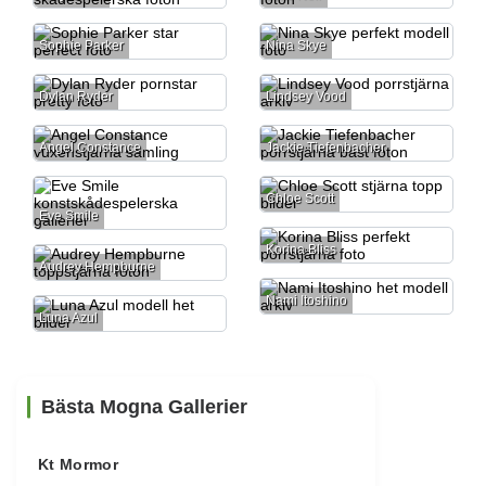
Sophie Parker
Nina Skye
Dylan Ryder
Lindsey Vood
Angel Constance
Jackie Tiefenbacher
Chloe Scott
Eve Smile
Korina Bliss
Audrey Hempburne
Nami Itoshino
Luna Azul
Bästa Mogna Gallerier
Kt Mormor