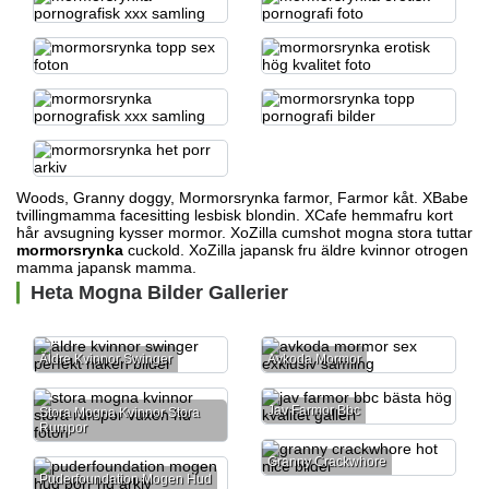
Woods, Granny doggy, Mormorsrynka farmor, Farmor kåt. XBabe
tvillingmamma facesitting lesbisk blondin. XCafe hemmafru kort
hår avsugning kysser mormor. XoZilla cumshot mogna stora tuttar
mormorsrynka
cuckold. XoZilla japansk fru
äldre kvinnor otrogen
mamma japansk mamma.
Heta Mogna Bilder Gallerier
Äldre Kvinnor Swinger
Avkoda Mormor
Jav Farmor Bbc
Stora Mogna Kvinnor Stora
Rumpor
Granny Crackwhore
Puderfoundation Mogen Hud