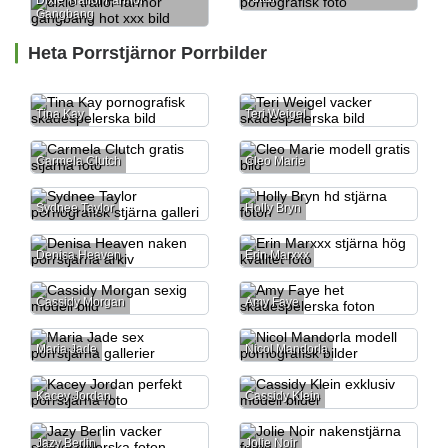
Dixie Trailor Farmor
Gangbang
Heta Porrstjärnor Porrbilder
Tina Kay
Teri Weigel
Carmela Clutch
Cleo Marie
Sydnee Taylor
Holly Bryn
Denisa Heaven
Erin Marxxx
Cassidy Morgan
Amy Faye
Maria Jade
Nicol Mandorla
Kacey Jordan
Cassidy Klein
Jazy Berlin
Jolie Noir