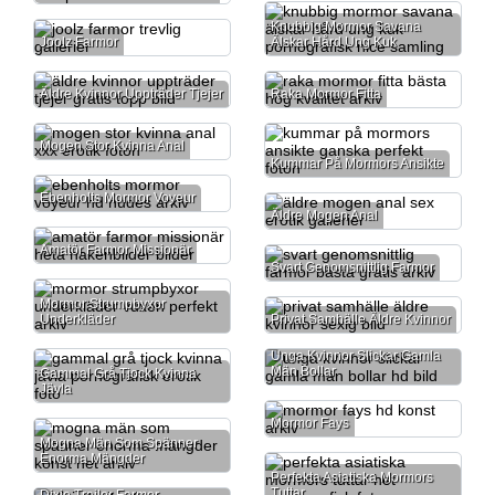
Knubbig Mormor Savana
Joolz Farmor
Älskar Hård Ung Kuk
Äldre Kvinnor Uppträder Tjejer
Raka Mormor Fitta
Mogen Stor Kvinna Anal
Kummar På Mormors Ansikte
Ebenholts Mormor Voyeur
Äldre Mogen Anal
Amatör Farmor Missionär
Svart Genomsnittlig Farmor
Mormor Strumpbyxor
Underkläder
Privat Samhälle Äldre Kvinnor
Unga Kvinnor Slickar Gamla
Män Bollar
Gammal Grå Tjock Kvinna
Jävla
Mormor Fays
Mogna Män Som Spänner
Enorma Mängder
Perfekta Asiatiska Mormors
Tuttar