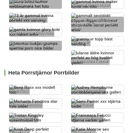
Stora Bröst Farmor
Webbkamera
Gammal Kvinna Maker
73 År Gammal Kvinna
Gammalt Sexistiskt Papper
Lägger Till Kvinnor Smisk
Kaffe
Gamla Kvinnor Glory Hole
Granny Vr
Mormor Sväljer Gramps
Sperma
Lularoe Äldre Kvinnor
Heta Porrstjärnor Porrbilder
Benji Roxx
Audrey Hempburne
Michaela Fenclova
Sami Parker
Tristan Kingsley
Francesca Felucci
Kristi Deep
Katie Monroe