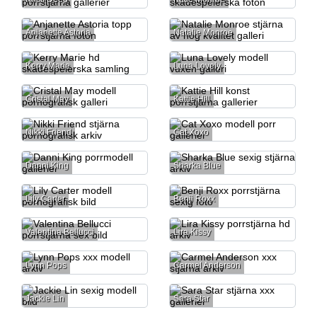
Anjanette Astoria
Natalie Monroe
Kerry Marie
Luna Lovely
Cristal May
Kattie Hill
Nikki Friend
Cat Xoxo
Danni King
Sharka Blue
Lily Carter
Benji Roxx
Valentina Bellucci
Lira Kissy
Lynn Pops
Carmel Anderson
Jackie Lin
Sara Star