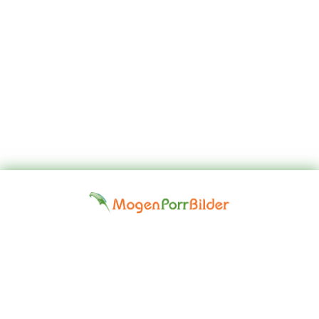
Top
Kontakta
Hem
Borttagningsbegäran
Fap
oss
Girls
Friskrivningsklausul: Alla modeller på denna webbplats är 18 år