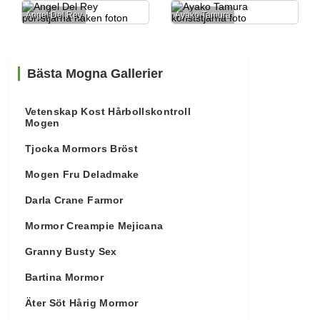
Angel Del Rey
Ayako Tamura
Bästa Mogna Gallerier
Vetenskap Kost Hårbollskontroll
Mogen
Tjocka Mormors Bröst
Mogen Fru Deladmake
Darla Crane Farmor
Mormor Creampie Mejicana
Granny Busty Sex
Bartina Mormor
Äter Söt Hårig Mormor