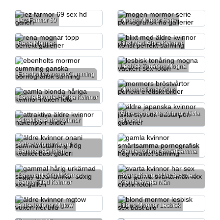
Lez Farmor 69
Mogen Mormor Serie
Rena Mognar
Blixt Med Äldre Kvinnor
Lesbisk Tonåring Mogna
Ebenholts Mormor Cumming
Mormors Bröstvårtor
Gamla Blonda Håriga Kvinnor
Äldre Japanska Kvinnor Jävla
Attraktiva Äldre Kvinnor
Styvson
Äldre Kvinnor Onani
Sammanställning
Gamla Kvinnor Smärtsamma
Gammal Hårig Urkärnad
Svarta Kvinnor Har Sex Med
Saggy Tited Kvinnor
Gamla Svarta Män
Äldre Kvinnor Mgtow
Blond Mormor Lesbisk