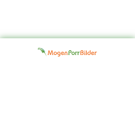
Top
Kontakta
Hem
Borttagningsbegäran
Fap
oss
Girls
Friskrivningsklausul: Alla modeller på denna webbplats är 18 år
eller äldre. Vi har en nolltoleranspolitik mot illegal pornografi. Alla
gallerier och länkar tillhandahålls av tredje part. Vi tar inget ansvar
för innehållet på någon webbplats som vi länkar till. © 2024,
Mogen Porr Bilder ©mogenporrbilder.com