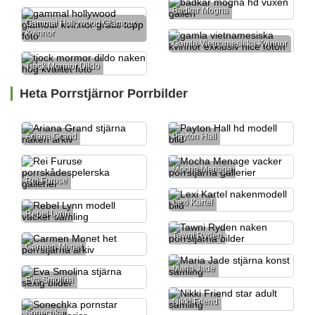
Badkar Mogna
Gammal Hollywood Glamour
Kvinnor
Gamla Vietnamesiska Kvinnor
Tjock Mormor Dildo
Heta Porrstjärnor Porrbilder
Ariana Grand
Payton Hall
Mocha Menage
Rei Furuse
Lexi Kartel
Rebel Lynn
Tawni Ryden
Carmen Monet
Maria Jade
Eva Smolina
Nikki Friend
Sonechka