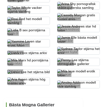
Arina Shy
Taylor Whyte
Cassidy Morgan
Roxi Red
Jessie Andrews
Lidia B
Jamie Elle
Yasmine Loven
Sydnee Taylor
Dava Foxx
Penny Lee
Mila Marx
Devin Lee
Mila Ieye
Aria Aspen
Ainsley Addison
Bästa Mogna Gallerier