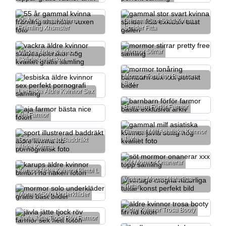
55 År Gammal Kvinna
Gammal Stor Svart Kvinna
Främling Xhsmster
Sprider Fitta
Mormor Stirrar
Vackra Äldre Kvinnor
Skådespelerskor
Mormor Tonåring Barnbarn
Sex
Lesbiska Äldre Kvinnor Sex
Barnbarn Förför Farmor
Aja Farmor
Gammal Milf Asiatiska Kvinnor
Jävla
Sport Illustrerad Baddräkt
Äldre Kvinna
Söt Mormor Onanerar
Karups Äldre Kvinnor Bimbi L
Vintage Mogna Naturliga
Tuttar
Mormor Solo Underkläder
Äldre Kvinnor Trosa Booty
Jävla Jätte Tjock Röv Farmor