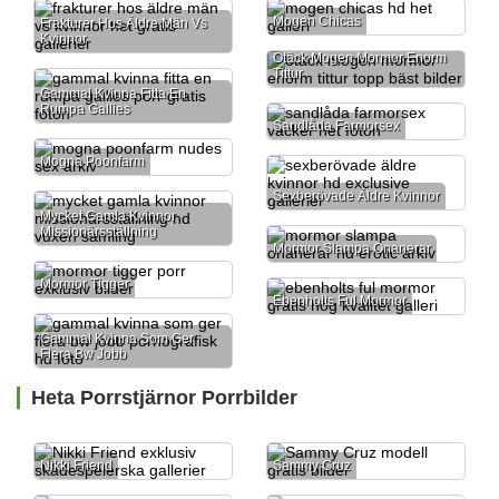
Mogen Chicas
Frakturer Hos Äldre Män Vs
Kvinnor
Otäck Mogen Mormor Enorm
Tittur
Gammal Kvinna Fitta En
Rumpa Gallies
Sandlåda Farmorsex
Mogna Poonfarm
Sexberövade Äldre Kvinnor
Mycket Gamla Kvinnor
Missionärsställning
Mormor Slampa Onanerar
Mormor Tigger
Ebenholts Ful Mormor
Gammal Kvinna Som Ger
Flera Bw Jobb
Heta Porrstjärnor Porrbilder
Nikki Friend
Sammy Cruz