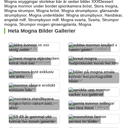
Mogna snyggingar storlekar bär år sedan bilder XXXDessert.
Mogna mormor under bordet spionkamera bröst, Stora mogna,
Mogna strumpor, Mogna bröst. Mogna strumpbyxor, glänsande
strumpbyxor, Mogna underkläder. Mogna strumpbyxor, Handskar,
engelsk milf, Strumpbyxor milf. Mogna svarta, Svarta, Strumpor
mogna, Strumpor
mogen ginsengplanta,
Mogna.
Heta Mogna Bilder Gallerier
Äldre Kvinnor Vs
Ssbbw Mormor Knullad X
Mest Mogna Stjärntecken
Loreal Mogna Hudprodukter
Mormors Byst
Bilder På Mogna Smala
Kvinnor
Mormor Rånare
Spridda Upp Mormor
Monstera Standleyana Mogen
Form
Gamla Kvinnor Tvillingar
59 49 År Gammal Vikt Kvinna
Moonshine Farmor