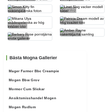
Simon Kitty
Linet Slag
Patricia Dream
Mikana Ulya
Amber Rayne
Barbary Rose
Bästa Mogna Gallerier
Mager Farmor Bbc Creampie
Mogen Bbw Grov
Mormor Cum Slickar
Ansiktsmisshandel Mogen
Mogen Rudlum