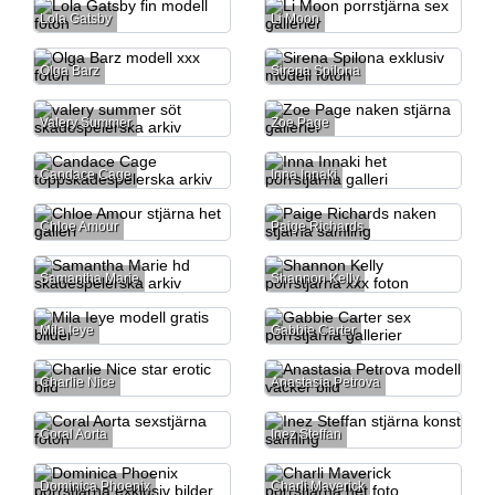
Lola Gatsby
Li Moon
Olga Barz
Sirena Spilona
Valery Summer
Zoe Page
Candace Cage
Inna Innaki
Chloe Amour
Paige Richards
Samantha Marie
Shannon Kelly
Mila Ieye
Gabbie Carter
Charlie Nice
Anastasia Petrova
Coral Aorta
Inez Steffan
Dominica Phoenix
Charli Maverick