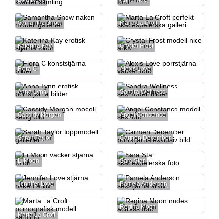
Lola Reve
Anna Mae
Samantha Snow
Marta La Croft
Katerina Kay
Crystal Frost
Flora C
Alexis Love
Anna Lynn
Sandra Wellness
Cassidy Morgan
Angel Constance
Sarah Taylor
Carmen December
Li Moon
Sara Star
Jennifer Love
Pamela Anderson
Regina Moon
Marta La Croft