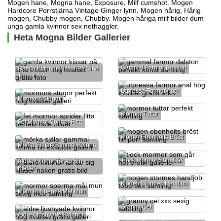
Mogen hane, Mogna hane, Exposure, Milf cumshot. Mogen
Hardcore Porrstjärna Vintage Ginger lynn. Mogen hårig, Hårig
mogen, Chubby mogen, Chubby. Mogen håriga milf bilder dum
unga gamla kvinnor sex
nethaggler.
Heta Mogna Bilder Gallerier
Gammal Farmor Dalston
Gamla Kvinnor Kissar På Sina
Trosor
Utpressa Farmor Anal
Mormors Stugor
Mormor Tuttar
Fet Mormor Sprider Fitta
Mogen Ebenholts Bröst
Mörka Själar Gammal Kvinna
Tjock Mormor Som Går
Äldre Kvinnor Tar Av Sig
Kläder
Mogen Stormes Handjob
Mormor Sperma Mål Mun
Granny Cei
Äldre Ljushyade Kvinnor