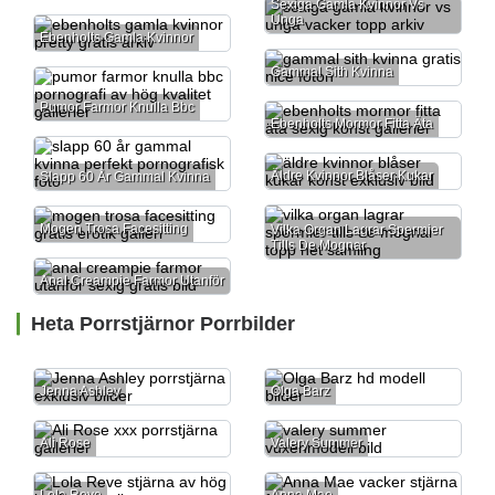
Sexiga Gamla Kvinnor Vs
Unga
Ebenholts Gamla Kvinnor
Gammal Sith Kvinna
Pumor Farmor Knulla Bbc
Ebenholts Mormor Fitta Äta
Äldre Kvinnor Blåser Kukar
Slapp 60 År Gammal Kvinna
Mogen Trosa Facesitting
Vilka Organ Lagrar Spermier
Tills De Mognar
Anal Creampie Farmor Utanför
Heta Porrstjärnor Porrbilder
Jenna Ashley
Olga Barz
Ali Rose
Valery Summer