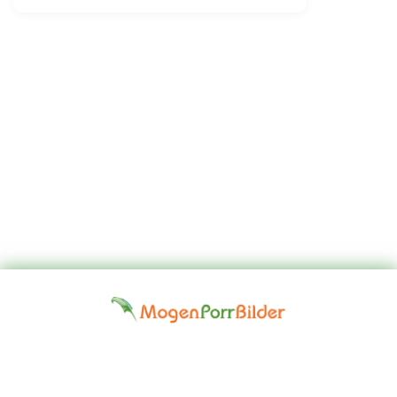
Top
Kontakta
Hem
Borttagningsbegäran
Fap
oss
Girls