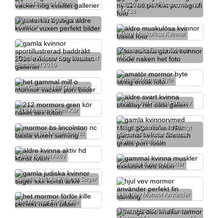
Dans Gammal Kvinna
70 Granny Rd Farmingville Ny
11738
Pinterest Bystiga Äldre
Kvinnor
Äldre Muskulösa Kvinnor
Koreanska Gamla Kvinnor
Mode
Gamla Kvinnor Sportillustrerad
Baddräkt 2016
Amatör Mormor Byte
Het Gammal Milf O Mormor
Äldre Svart Kvinna Pixabay
212 Mormors Gren Kör
Gamla Kvinnorvmed Riktigt
Mormor Bs Lincolnton Nc
Gigantiska Tuttar Gammal
Kvinna Titfetisch
Äldre Kvinna Aktiv
Gammal Kvinna Muskler
Gamla Judiska Kvinnor Suger
Hjul Vev Mormor Använder
Het Mormor Förför Kille
Hängd Bbc Knullar Farmor
Doggystyle