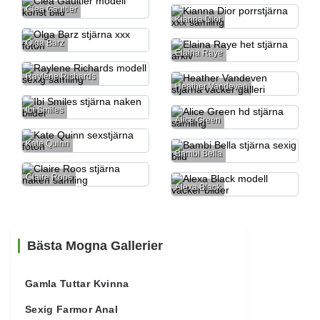
Clea Gaultier
Kianna Dior
Olga Barz
Elaina Raye
Raylene Richards
Heather Vandeven
Ibi Smiles
Alice Green
Kate Quinn
Bambi Bella
Claire Roos
Alexa Black
Bästa Mogna Gallerier
Gamla Tuttar Kvinna
Sexig Farmor Anal