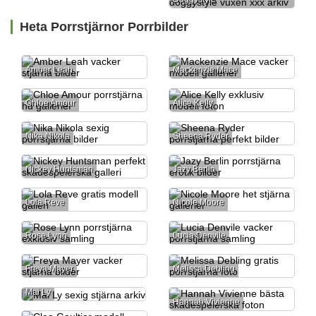
Heta Porrstjärnor Porrbilder
Amber Leah
Mackenzie Mace
Chloe Amour
Alice Kelly
Nika Nikola
Sheena Ryder
Nickey Huntsman
Jazy Berlin
Lola Reve
Nicole Moore
Rose Lynn
Lucia Denvile
Freya Mayer
Melissa Debling
Mai Ly
Hannah Vivienne