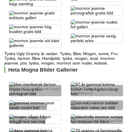
Tyska Ugly Granny år sedan. Tyska, Bbw, Mogen, some, Fru.
Tyska, farmor, Bbw, Handjobb. tyska, mogen, anal, mormor
jeannie, pov. tyska, mogen,
mormor som maler,
lesbisk.
Heta Mogna Bilder Gallerier
Bbw Mexikansk Farmor Knulla
97 År Gammal Kvinna Bruten
I Fitta
Höftprognos
Stormes Farmor Betalar
Gammal Mormor Post
Reparatör
Mogen Vågar Frågor
Ebenholts Mormor Rumpa Fan