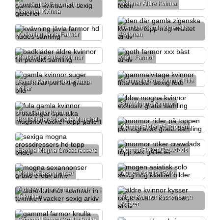
Skinner Äldre Kvinna
Norrländsk Exponering
Gammal Kvinna
Den Där Gamla Zigenska
Kvävning Jävla Farmor
Kvinnan
Badkläder Äldre Kvinnor
Goth Farmor
Gammalvitage Kvinnor Fitta
Gamla Kvinnor Suger Unga
Killar
Bbw Mogna Kvinnor
Fula Gamla Kvinnor
Brottslingar Spanska Mugshot
Mormor Rider På Toppen
Mormor Röker Crawdads
Sexiga Mogna Crossdressers
Mogen Asiatisk Solo
Mogna Sexannonser
Äldre Kvinnor Kommer In I
Tekniken
Äldre Kvinnor Kysser Unga
Asiater
Gammal Farmor Knulla Pojke