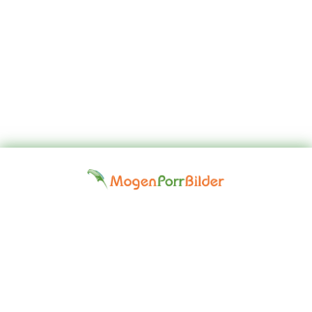
Top
Kontakta
Hem
Borttagningsbegäran
Fap
oss
Girls
Friskrivningsklausul: Alla modeller på denna webbplats är 18 år
eller äldre. Vi har en nolltoleranspolitik mot illegal pornografi. Alla
gallerier och länkar tillhandahålls av tredje part. Vi tar inget ansvar