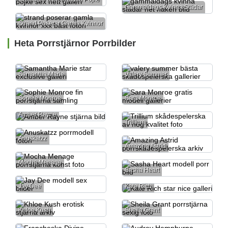
Gammaldags Kvinna Städar
Strand Poserar Gamla Kvinnor
Heta Porrstjärnor Porrbilder
Samantha Marie
Valery Summer
Sophie Monroe
Sara Monroe
Amber Rayne
Trillium
Anuskatzz
Amazing Astrid
Mocha Menage
Sasha Heart
Jay Dee
Kate Rich
Khloe Kush
Sheila Grant