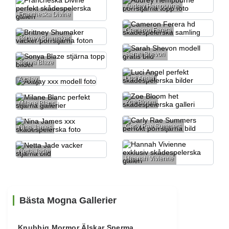
Audrey Hempburne
Francheska Divine
Cameron Ferera
Brittney Shumaker
Sarah Shevon
Sonya Blaze
Luci Angel
Axajay
Zoe Bloom
Milane Blanc
Carly Rae Summers
Nina James
Netta Jade
Hannah Vivienne
Bästa Mogna Gallerier
Knubbig Mormor Älskar Sperma