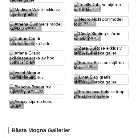
Totally Tabitha
Madison Wilde
Necro Nicki
Athena Summers
Cindy Sterling
Cotton Candi
Zara DuRose
Ariana Grand
Beatrix Bliss
Violet Monroe
Linet Slag
Blanche Bradburry
Francesca Felucci
Axajay
Bästa Mogna Gallerier