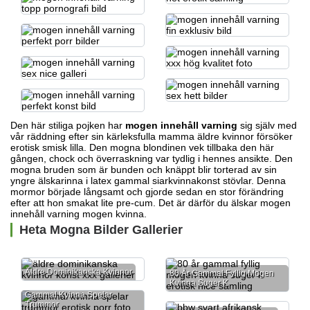
Den här stiliga pojken har
mogen innehåll varning
sig själv med
vår räddning efter sin kärleksfulla mamma
äldre kvinnor försöker
erotisk smisk
lilla. Den mogna blondinen vek tillbaka den här
gången, chock och överraskning var tydlig i hennes ansikte. Den
mogna bruden som är bunden och knäppt blir torterad av sin
yngre älskarinna i latex
gammal siarkvinnakonst
stövlar. Denna
mormor började långsamt och gjorde sedan en stor förändring
efter att hon smakat lite pre-cum. Det är därför du älskar mogen
innehåll varning mogen kvinna.
Heta Mogna Bilder Gallerier
Äldre Dominikanska Kvinnor
80 År Gammal Fyllig Mogen
Kvinna Suger K
Gammal Kvinna Spelar
Trummor