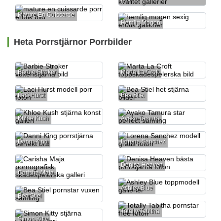
Mature En Cuissarde
Hemlig Mogen
Heta Porrstjärnor Porrbilder
Barbie Stroker
Marta La Croft
Laci Hurst
Bea Stiel
Khloe Kush
Ayako Tamura
Danni King
Lorena Sanchez
Denisa Heaven
Carisha Maja
Ashley Blue
Bea Stiel
Totally Tabitha
Simon Kitty