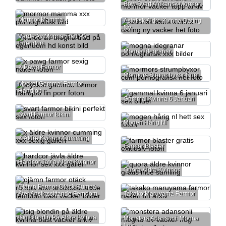
Bbw Svart Afrikansk Mormor
Mormor Mamma
Asiatisk Äldre Kvinna Dating
Ny
Värde Av Mogna Träd På
Egendom
Mogna Idegranar
X Pawg Farmor
Mormors Strumpbyxor Cum
Mycket Gammal Farmor
Handjob
Gammal Kvinna 6 Januari
Svart Farmor Bikini
Mogen Hårig Nl
X Äldre Kvinnor Cumming
Farmor Blaster
Hardcor Jävla Äldre Kvinnor
Quora Äldre Kvinnor
Ojämn Farmor Otäck Rumpa
Äter Ansiktssittande Femdom
Takako Maruyama Farmor
Isig Blondin På Äldre Kvinna
Monstera Adansonii Mogna
Löv