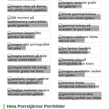
Mogen Veranda
Mogen Visar På Disney Plus
Lömsk Gammal Kvinna Spöke
Kåt Mormor På Webbkamera
Gammel Kvinna På Stranden
Mormor Bisamråtta
Mogna Relationer
Mogen Vidz
Tre Farmor Handjob
Mogna Kvinnor På Topp
Mormor Juicygif
Mogna Äldre Kåt Kurvig
Mormor
Mogna Sexchattar
Asiatiska Mogen Gallerie
Mormor Trosor Stringtrosa
Dagliga Mammor Mogna
Gammal Kvinna Bbw
Facesitting
Heta Porrstjärnor Porrbilder