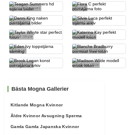
Teagan Summers
Flora C
Danni King
Silvie Luca
Taylor Whyte
Katerina Kay
Eden Ivy
Blanche Bradburry
Brook Logan
Madison Wilde
Bästa Mogna Gallerier
Kitlande Mogna Kvinnor
Äldre Kvinnor Avsugning Sperma
Gamla Gamla Japanska Kvinnor