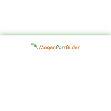
Top
Kontakta
Hem
Borttagningsbegäran
Fap
oss
Girls
Friskrivningsklausul: Alla modeller på denna webbplats är 18 år
eller äldre. Vi har en nolltoleranspolitik mot illegal pornografi. Alla
gallerier och länkar tillhandahålls av tredje part. Vi tar inget ansvar
för innehållet på någon webbplats som vi länkar till. © 2024,
Mogen Porr Bilder ©mogenporrbilder.com