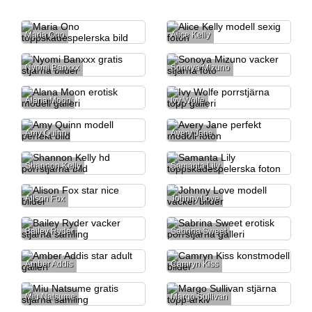
Maria Ono
Alice Kelly
Nyomi Banxxx
Sonoya Mizuno
Alana Moon
Ivy Wolfe
Amy Quinn
Avery Jane
Shannon Kelly
Samanta Lily
Alison Fox
Johnny Love
Bailey Ryder
Sabrina Sweet
Amber Addis
Camryn Kiss
Miu Natsume
Margo Sullivan