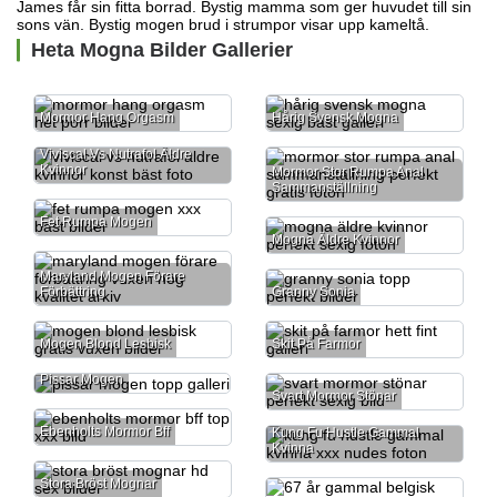
James får sin fitta borrad. Bystig mamma som ger huvudet till sin
sons vän. Bystig mogen brud i strumpor visar upp kameltå.
Heta Mogna Bilder Gallerier
Mormor Hang Orgasm
Hårig Svensk Mogna
Viviscal Vs Nutrafol Äldre
Kvinnor
Mormor Stor Rumpa Anal
Sammanställning
Fet Rumpa Mogen
Mogna Äldre Kvinnor
Maryland Mogen Förare
Förbättring
Granny Sonia
Mogen Blond Lesbisk
Skit På Farmor
Pissar Mogen
Svart Mormor Stönar
Ebenholts Mormor Bff
Kung Fu Hustle Gammal
Kvinna
Stora Bröst Mognar