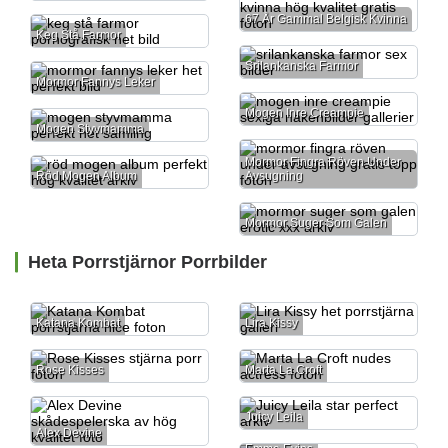
67 År Gammal Belgisk Kvinna
Keg Stå Farmor
Srilankanska Farmor
Mormor Fannys Leker
Mogen Inre Creampie
Mogen Styvmamma
Mormor Fingra Röven Under
Avsugning
Röd Mogen Album
Mormor Suger Som Galen
Heta Porrstjärnor Porrbilder
Katana Kombat
Lira Kissy
Rose Kisses
Marta La Croft
Juicy Leila
Alex Devine