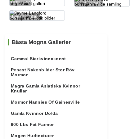
Henna Ssy
Ash Hollywood
Jayme Langford
Bästa Mogna Gallerier
Gammal Siarkvinnakonst
Penest Nakenbilder Stor Röv
Mormor
Magra Gamla Asiatiska Kvinnor
Knullar
Mormor Nannies Of Gainesville
Gamla Kvinnor Dolda
600 Lbs Fet Farmor
Mogen Hudtexturer