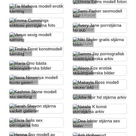
Emma Evins
Tia Malkova
Sami Parker
Emma Cummings
Avery Jane
Venus
Niki Skyler
Tindra Frost
Sammi Jay
Maria Ono
Alison Fox
Nana Ninomiya
Makayla Ross
Kashmir Stone
Jolie Noir
Sarah Shevon
Natalie K
Elicia Solis
Dea Ishtar