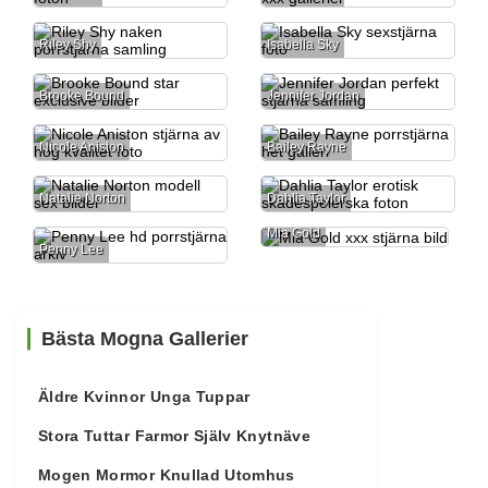
Riley Shy
Isabella Sky
Brooke Bound
Jennifer Jordan
Nicole Aniston
Bailey Rayne
Natalie Norton
Dahlia Taylor
Mia Gold
Penny Lee
Bästa Mogna Gallerier
Äldre Kvinnor Unga Tuppar
Stora Tuttar Farmor Själv Knytnäve
Mogen Mormor Knullad Utomhus