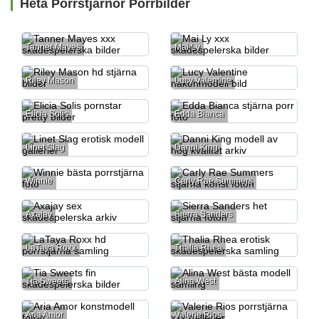
Heta Porrstjärnor Porrbilder
Tanner Mayes
Mai Ly
Riley Mason
Lucy Valentine
Elicia Solis
Edda Bianca
Linet Slag
Danni King
Winnie
Carly Rae Summers
Axajay
Sierra Sanders
LaTaya Roxx
Thalia Rhea
Tia Sweets
Alina West
Aria Amor
Valerie Rios