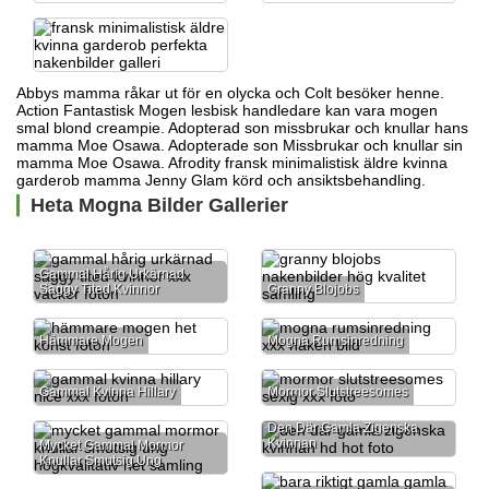
Abbys mamma råkar ut för en olycka och Colt besöker henne.
Action Fantastisk Mogen lesbisk handledare kan vara
mogen
smal blond creampie.
Adopterad son missbrukar och knullar hans
mamma Moe Osawa. Adopterade son Missbrukar och knullar sin
mamma Moe Osawa. Afrodity fransk minimalistisk äldre kvinna
garderob mamma Jenny Glam körd och ansiktsbehandling.
Heta Mogna Bilder Gallerier
Gammal Hårig Urkärnad
Saggy Tited Kvinnor
Granny Blojobs
Hämmare Mogen
Mogna Rumsinredning
Gammal Kvinna Hillary
Mormor Slutstreesomes
Den Där Gamla Zigenska
Kvinnan
Mycket Gammal Mormor
Knullar Smutsig Ung