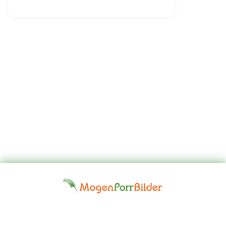
Top
Kontakta
Hem
Borttagningsbegäran
Fap
oss