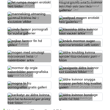
Bara Riktigt Gamla Gamla
Fet Rumpa Mogen
Magra Gamla Svarta Kvinnor
Som Har Sex
Mannekäng Utmaning
Gammal Kvinna
Wattpad Mogen
Cindy Farmor
Klassiska Äldre Kvinnor
Pojkar Farmor
Knäck Mormor Suger Sperma
Mogen Med Smutsigt
Äldre Knubbig Kvinna Sprider
Mormorsex
Fitta
Sexigaste Äldre Kvinnor
Mormor Dp Orgie
Mogna Bi Fru
Äldre Kvinnor Snygga Kroppar
Äldre Kvinnor Bondage
Karikatyr Av Äldre Kvinna Som
Tar Anteckningar