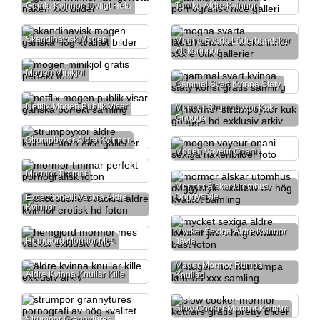
Gamla Kvinnor Jävligt Heta
Tunika Äldre Kvinnor
Skandinavisk Mogen
Mogna Svarta Läderhandskar
Älskarinnor
Mogen Minikjol
Gammal Svart Kvinna Staty
Netflix Mogen Publik Visar
Mormor Strumpbyxor Kuk
Gnugga
Strumpbyxor Äldre Kvinnor
Mogen Voyeur Onani
Mormor Timmar
Mormor Älskar Utomhus
Doggystyle
Exceptionellt Vackra Äldre
Kvinnor
Mycket Sexiga Äldre Kvinnor
Hemgjord Mormor Mes
Jävla
Mager Mormor Rumpa
Äldre Kvinna Knullar Kille
Knullad
Slow Cooker Mormor Köttfärs
Strumpor Grannytures