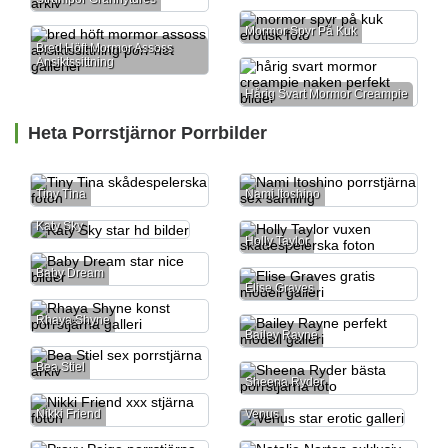
Mormor Spyr På Kuk
Bred Höft Mormor Assoss
Ansiktssittning
Hårig Svart Mormor Creampie
Heta Porrstjärnor Porrbilder
Tiny Tina
Nami Itoshino
Katy Sky
Holly Taylor
Baby Dream
Elise Graves
Rhaya Shyne
Bailey Rayne
Bea Stiel
Sheena Ryder
Nikki Friend
Venus