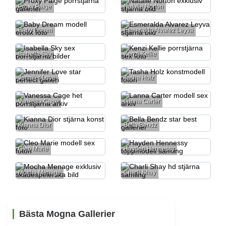
Proxy Paige
Natalie Norton
Baby Dream
Esmeralda Alvarez Leyva
Isabella Sky
Kenzi Kellie
Jennifer Love
Tasha Holz
Vanessa Cage
Lanna Carter
Kianna Dior
Bella Bendz
Cleo Marie
Hayden Hennessy
Mocha Menage
Charli Shay
Bästa Mogna Gallerier