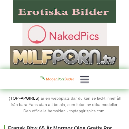
(TOPFAPGIRLS)
är en webbplats där du kan se läckt innehåll
från bara Fans utan att betala, som foton av olika modeller.
Den officiella hemsidan - topfapgirlspics.com.
Fransk Bbw 65 År Mormor Olga Gratis Porrbilder