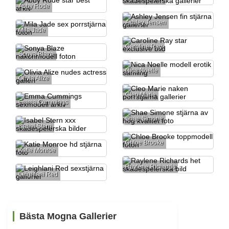
Abby Rode
Ashley Jensen
Mila Jade
Caroline Ray
Sonya Blaze
Nica Noelle
Olivia Alize
Cleo Marie
Emma Cummings
Shae Simone
Isabel Stern
Chloe Brooke
Katie Monroe
Raylene Richards
Leighlani Red
Bästa Mogna Gallerier