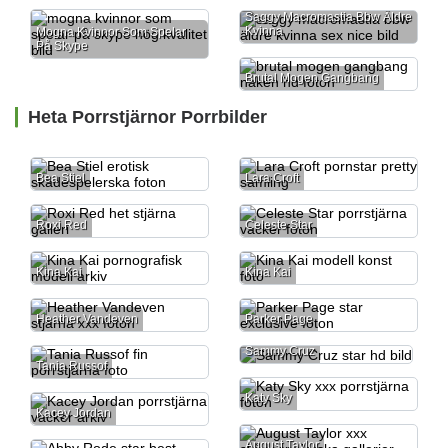
Saggy Macromastia Bbw Äldre
Kvinna
Mogna Kvinnor Som Spelar
På Skype
Brutal Mogen Gangbang
Heta Porrstjärnor Porrbilder
Bea Stiel
Lara Croft
Roxi Red
Celeste Star
Kina Kai
Kina Kai
Heather Vandeven
Parker Page
Sammy Cruz
Tania Russof
Katy Sky
Kacey Jordan
August Taylor