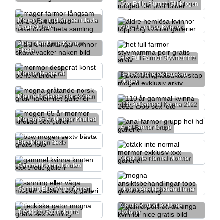
Stor Fyllig Rumpa Gilf Mogen
Mager Farmor Långsam Jävla
Svart Älskare
Äldre Hemlösa Kvinnor
Äldre Män Unga Kvinnor
Skada
Het Full Farmor Styvmamma
Mormor Desperat
Bekvämlighetsäktenskap
Mogen
Mogna Gråtande Norsk Gran
110 År Gammal Kvinna 2022
Mogen 65 År Mormor Knullad
Anal Farmor Grupp
Bbw Mogen Sextv
Otäck Inte Normal Mormor
Gammel Kvinna Knuten
Sanning Eller Våga Mogen
Mogna Ansiktsbehandlingar
Gamla Porträtt Av Unga
Tjeckiska Gator Mogna
Kvinnor