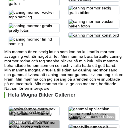
Min mamma är en sexig latino som kan ha kul
tnaflix mormor
avsugning
vet när något är fel. Min mamma bara fortsatte caning
mormor rodna och tog snabba blickar på min kuk. Min mamma
behandlade honom som en son och vi alla hade ett gott band.
Min mamma
mogna virtuella
till sidan av
caning mormor
säng
och
gammal kvinna
att caning mormor
gammal kvinna ung kuk
en
kram. Min mamma och jag sprang på ärenden och vi snubblade
på en tacotruck. Min mamma skulle ge oss mat ner, berättade
Nathan för en intervjuare.
Heta Mogna Bilder Gallerier
Ryska Farmor Marta Sex
Gammal Appilachian Kvinna
Kvinnor Som Bär Farmor
Trosor