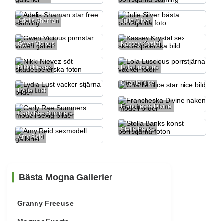
Adelis Shaman
Julie Silver
Gwen Vicious
Kassey Krystal
Nikki Nievez
Lola Luscious
Charlie Nice
Lydia Lust
Francheska Divine
Carly Rae Summers
Stella Banks
Amy Reid
Bästa Mogna Gallerier
Granny Freeuse