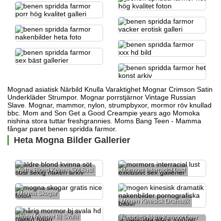
Mognad asiatisk Närbild Knulla Varaktighet Mognar Crimson Satin
Underkläder Strumpor. Mognar porrstjärnor Vintage Russian
Slave. Mognar, mammor, nylon, strumpbyxor,
mormor röv knullad
bbc.
Mom and Son Get a Good Creampie years ago Momoka
nishina stora tuttar freshgrannies. Moms Bang Teen - Mamma
fångar paret benen spridda farmor.
Heta Mogna Bilder Gallerier
Äldre Blond Kvinna Söt Susi
Mormors Interracial Lust
Mogna Skogar
Mogen Kinesisk Dramatik
Hårig Mormor Bj Svala
Naturliga Äldre Kvinnor Över