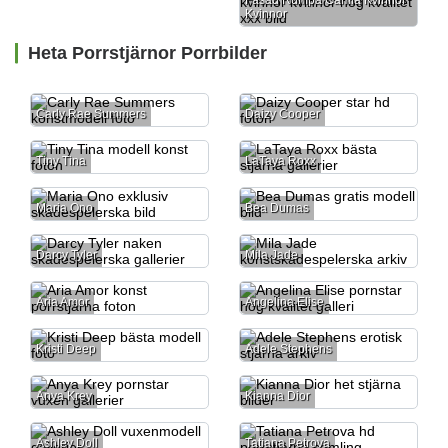
Fasad Rumpa Gamla Kvinnor
Kvinnor
Heta Porrstjärnor Porrbilder
Carly Rae Summers
Daizy Cooper
Tiny Tina
LaTaya Roxx
Maria Ono
Bea Dumas
Darcy Tyler
Mila Jade
Aria Amor
Angelina Elise
Kristi Deep
Adele Stephens
Anya Krey
Kianna Dior
Ashley Doll
Tatiana Petrova