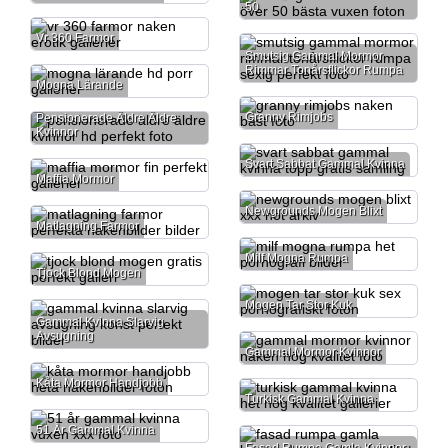
50
Vr 360 Farmor
Smutsig Gammal Mormor
Rimmar Tonårsflickor Rumpa
Mogna Lärande
Granny Rimjobs
Pensionerade Äldre Äldre
Kvinnor
Svart Sabbat Gammal Kvinna
Maffia Mormor
Newgrounds Mogen Blixt
Matlagning Farmor
Milf Mogna Rumpa
Tjock Blond Mogen
Mogen Tar Stor Kuk
Gammal Kvinna Slarvig
Avsugning
Gammal Mormor Kvinnor
Kåta Mormor Handjobb
Turkisk Gammal Kvinna
51 År Gammal Kvinna