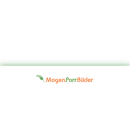
Top
Kontakta
Hem
Borttagningsbegäran
Fap
oss
Girls
Friskrivningsklausul: Alla modeller på denna webbplats är 18 år
eller äldre. Vi har en nolltoleranspolitik mot illegal pornografi. Alla