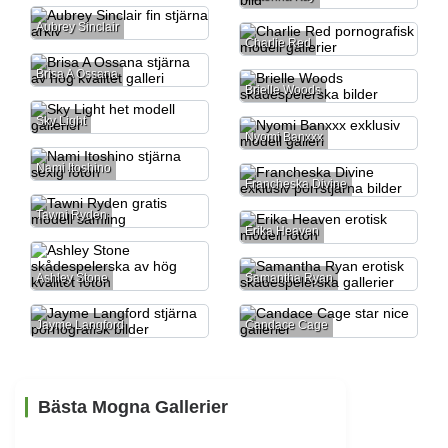
Aubrey Sinclair
Charlie Red
Brisa A Ossana
Brielle Woods
Sky Light
Nyomi Banxxx
Nami Itoshino
Francheska Divine
Tawni Ryden
Erika Heaven
Ashley Stone
Samantha Ryan
Jayme Langford
Candace Cage
Bästa Mogna Gallerier