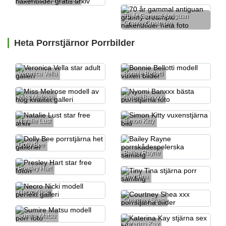
70 År Gammal Antiguan
Granny Creampie
Heta Porrstjärnor Porrbilder
Veronica Vella
Bonnie Bellotti
Miss Melrose
Nyomi Banxxx
Natalie Lust
Simon Kitty
Dolly Bee
Bailey Rayne
Presley Hart
Tiny Tina
Necro Nicki
Courtney Shea
Sumire Matsu
Katerina Kay