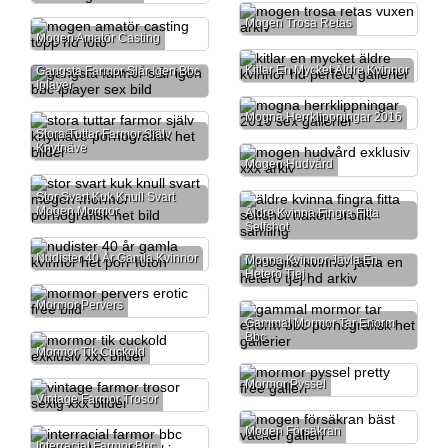
Mogen Trosa Retas
Mogen Amatör Casting
Kitlar En Mycket Äldre Kvinnor
Gangsta Farmor Slår Igen Bbc
Iplayer
Mogna Herrklippningar 2016
Stora Tuttar Farmor Själv
Knytnäve
Mogen Hudvård
Stor Svart Kuk Knull Svart
Mogen Mormor
Äldre Kvinna Fingra Fitta
Selfshot
Nudister 40 År Gamla Kvinnor
Mogna Kvinnor Jävla En
Hetero Tjej
Mormor Pervers
Gammal Mormor Tar Enorm
Bbc
Mormor Tik Cuckold
Mormor Pyssel
Vintage Farmor Trosor
Mogen Försäkran
Interracial Farmor Bbc