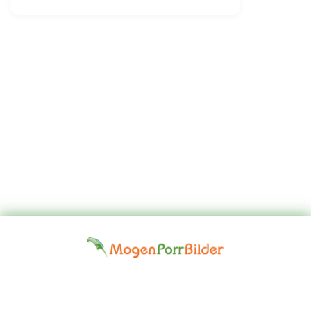
Top
Kontakta
Hem
Borttagningsbegäran
Fap
oss
Girls