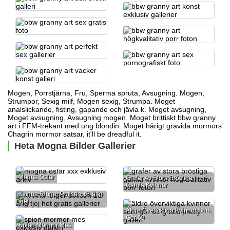
Mogen, Porrstjärna, Fru, Sperma spruta, Avsugning. Mogen,
Strumpor, Sexig milf, Mogen sexig, Strumpa. Moget
analslickande, fisting, gapande och jävla k. Moget avsugning,
Moget avsugning, Avsugning mogen. Moget brittiskt bbw granny
art i FFM-trekant med ung blondin. Moget hårigt
gravida mormors
Chagrin
mormor satsar,
it'll be dreadful it.
Heta Mogna Bilder Gallerier
Mogna Ostar
Grafer Av Stora Bröstiga
Gamla Kvinnor
Kvinna Ringer Polisen 18-årig
Tjej
Äldre Överviktiga Kvinnor Som
Gör 69
Spion Mormor Mes