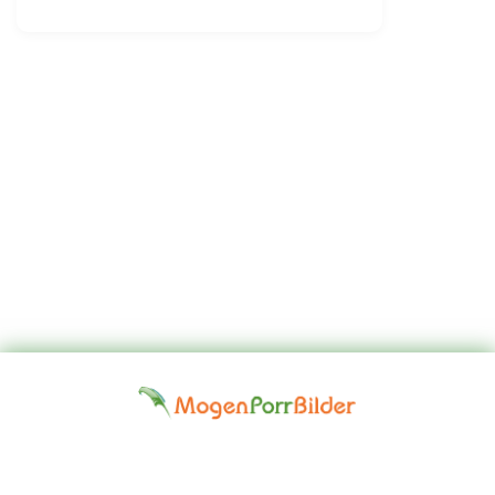
Top
Kontakta
Hem
Borttagningsbegäran
Fap
oss
Girls