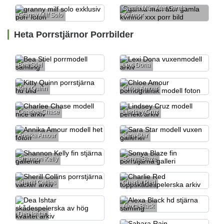
Gamla Män Äter Gamla
Granny Milf Solo
Kvinnor
Heta Porrstjärnor Porrbilder
Bea Stiel
Lexi Dona
Kitty Quinn
Chloe Amour
Charlee Chase
Lindsey Cruz
Annika Amour
Sara Star
Shannon Kelly
Sonya Blaze
Sherill Collins
Charlie Red
Alexa Black
Dea Ishtar