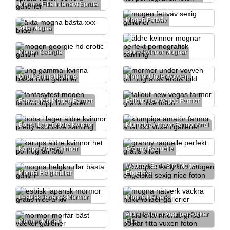
Mormor Fitta Intensivt Spruta
Mogen Fettväv
Äkta Mogna
Mogen Georgie
Äldre Kvinnor Mognar
Ung Gammal Kvinna
Mormor Under Vovven
Fantasyfest Mogen Farmor
Fallout New Vegas Farmor
Bobs I Lager Äldre Kvinnor
Klumpiga Amatör Farmor Anal
Karups Äldre Kvinnor
Granny Raquelle
Wattpad Early Bird Mogen
Mogna Helgknullar
Engelska
Lesbisk Japansk Mormor
Mogna Nätverk
Äldre Kvinnor Angriper Pojkar
Mormor Morfar
Fitta