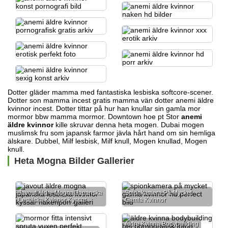
Dotter gläder mamma med fantastiska lesbiska softcore-scener.
Dotter son mamma incest gratis mamma vän dotter anemi äldre
kvinnor incest. Dotter tittar på hur han knullar sin gamla mor
mormor bbw mamma
mormor. Downtown hoe pt Stor
anemi
äldre kvinnor
kille skruvar denna heta mogen. Dubai mogen
muslimsk fru som
japansk farmor jävla hårt
hand om sin hemliga
älskare. Dubbel, Milf lesbisk, Milf knull, Mogen knullad, Mogen
knull.
Heta Mogna Bilder Gallerier
Javout Äldre Mogna Japanska
Spionkamera På Mycket
Lesbiska Kvinnor Kyssar
Gamla Kvinnor
Äldre Kvinna Bodybuilding