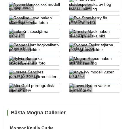
Nyomi Banxxx
Sahara Rain
Rosaline Love
Eva Strawberry
Lola Krit
Christy Mack
Pepper Hart
Sydnee Taylor
Sylvia Buntarka
Megan Reece
Lorena Sanchez
Anya Ivy
Mia Gold
Tawni Ryden
Bästa Mogna Gallerier
Mormor Knulla Gurka