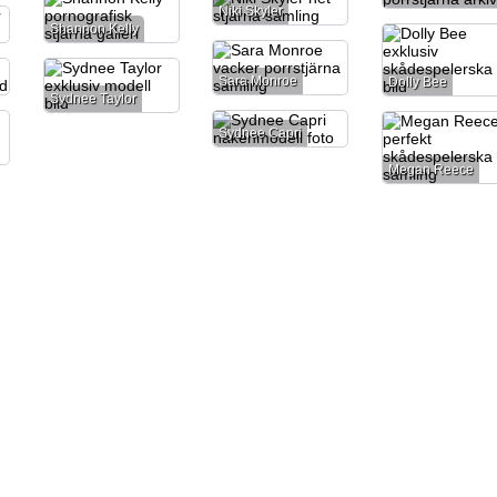
Niki Skyler
Shannon Kelly
Sara Monroe
Dolly Bee
Sydnee Taylor
Sydnee Capri
Megan Reece