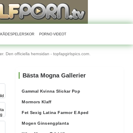
RSKÅDESPELERSKOR
PORNO VIDEOT
r. Den officiella hemsidan - topfapgirlspics.com.
Bästa Mogna Gallerier
Gammal Kvinna Slickar Pop
Mormors Klaff
Fet Sexig Latina Farmor E Aped
Mogen Ginsengplanta