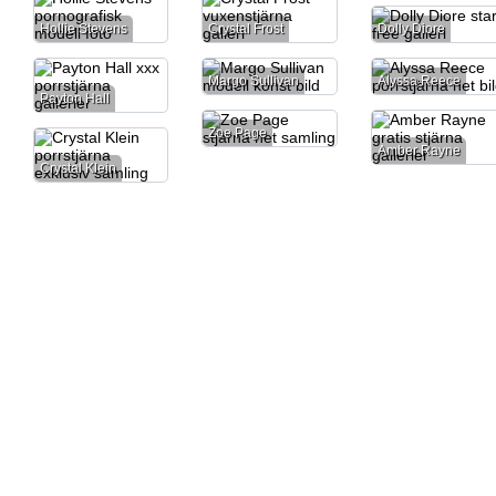
Hollie Stevens
Crystal Frost
Dolly Diore
Margo Sullivan
Alyssa Reece
Payton Hall
Zoe Page
Amber Rayne
Crystal Klein